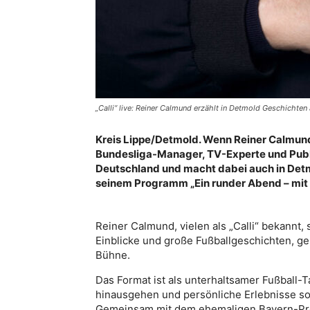
„Calli“ live: Reiner Calmund erzählt in Detmold Geschichten 
Kreis Lippe/Detmold. Wenn Reiner Calmund a
Bundesliga-Manager, TV-Experte und Publ
Deutschland und macht dabei auch in Detmol
seinem Programm „Ein runder Abend – mit F
Reiner Calmund, vielen als „Calli“ bekannt, 
Einblicke und große Fußballgeschichten, ge
Bühne.
Das Format ist als unterhaltsamer Fußball-T
hinausgehen und persönliche Erlebnisse sowi
Gemeinsam mit dem ehemaligen Bayern-Pro