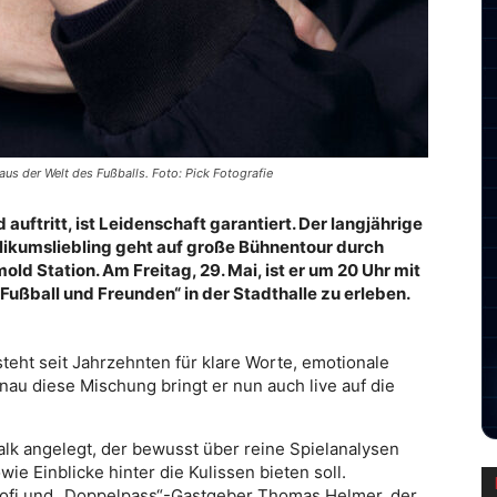
aus der Welt des Fußballs. Foto: Pick Fotografie
uftritt, ist Leidenschaft garantiert. Der langjährige
ikumsliebling geht auf große Bühnentour durch
d Station. Am Freitag, 29. Mai, ist er um 20 Uhr mit
ußball und Freunden“ in der Stadthalle zu erleben.
steht seit Jahrzehnten für klare Worte, emotionale
nau diese Mischung bringt er nun auch live auf die
alk angelegt, der bewusst über reine Spielanalysen
e Einblicke hinter die Kulissen bieten soll.
fi und „Doppelpass“-Gastgeber Thomas Helmer, der