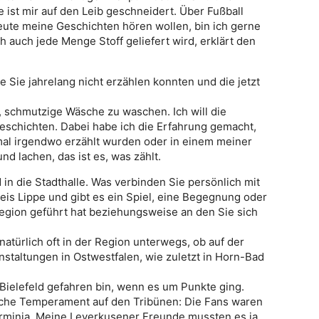
e ist mir auf den Leib geschneidert. Über Fußball
eute meine Geschichten hören wollen, bin ich gerne
 auch jede Menge Stoff geliefert wird, erklärt den
e Sie jahrelang nicht erzählen konnten und die jetzt
m, schmutzige Wäsche zu waschen. Ich will die
schichten. Dabei habe ich die Erfahrung gemacht,
nmal irgendwo erzählt wurden oder in einem meiner
nd lachen, das ist es, was zählt.
in die Stadthalle. Was verbinden Sie persönlich mit
eis Lippe und gibt es ein Spiel, eine Begegnung oder
Region geführt hat beziehungsweise an den Sie sich
 natürlich oft in der Region unterwegs, ob auf der
nstaltungen in Ostwestfalen, wie zuletzt in Horn-Bad
Bielefeld gefahren bin, wenn es um Punkte ging.
sche Temperament auf den Tribünen: Die Fans waren
 Arminia. Meine Leverkusener Freunde mussten es ja