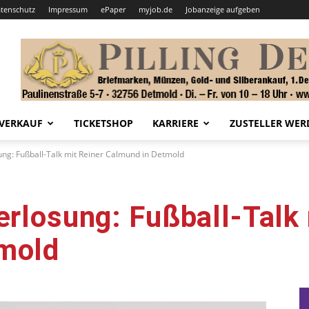
tenschutz
Impressum
ePaper
myjob.de
Jobanzeige aufgeben
VERKAUF
TICKETSHOP
KARRIERE
ZUSTELLER WER
ung: Fußball-Talk mit Reiner Calmund in Detmold
erlosung: Fußball-Talk 
mold