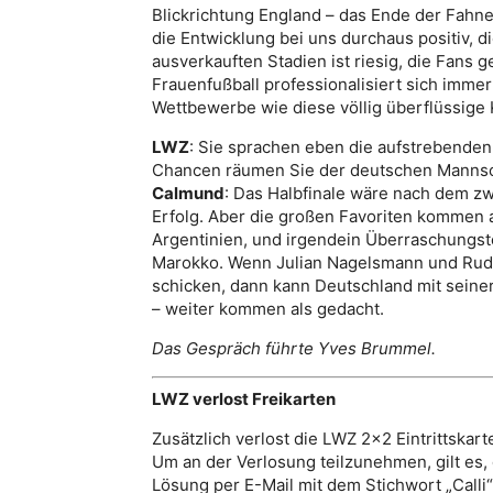
Blickrichtung England – das Ende der Fahne
die Entwicklung bei uns durchaus positiv, d
ausverkauften Stadien ist riesig, die Fans g
Frauenfußball professionalisiert sich immer
Wettbewerbe wie diese völlig überflüssige
LWZ
: Sie sprachen eben die aufstrebenden
Chancen räumen Sie der deutschen Mannsc
Calmund
: Das Halbfinale wäre nach dem zw
Erfolg. Aber die großen Favoriten kommen 
Argentinien, und irgendein Überraschungste
Marokko. Wenn Julian Nagelsmann und Rudi V
schicken, dann kann Deutschland mit seiner
– weiter kommen als gedacht.
Das Gespräch führte Yves Brummel.
LWZ verlost Freikarten
Zusätzlich verlost die LWZ 2×2 Eintrittskart
Um an der Verlosung teilzunehmen, gilt es,
Lösung per E-Mail mit dem Stichwort „Calli