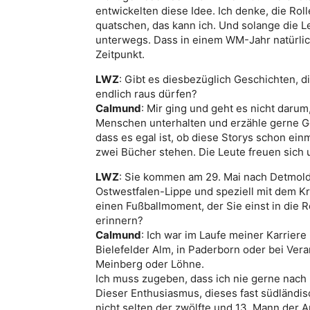
entwickelten diese Idee. Ich denke, die Roll
quatschen, das kann ich. Und solange die L
unterwegs. Dass in einem WM-Jahr natürlich
Zeitpunkt.
LWZ
: Gibt es diesbezüglich Geschichten, di
endlich raus dürfen?
Calmund
: Mir ging und geht es nicht daru
Menschen unterhalten und erzähle gerne Ge
dass es egal ist, ob diese Storys schon ei
zwei Bücher stehen. Die Leute freuen sich u
LWZ
: Sie kommen am 29. Mai nach Detmold 
Ostwestfalen-Lippe und speziell mit dem Kr
einen Fußballmoment, der Sie einst in die 
erinnern?
Calmund
: Ich war im Laufe meiner Karriere
Bielefelder Alm, in Paderborn oder bei Vera
Meinberg oder Löhne.
Ich muss zugeben, dass ich nie gerne nach 
Dieser Enthusiasmus, dieses fast südländi
nicht selten der zwölfte und 13. Mann der