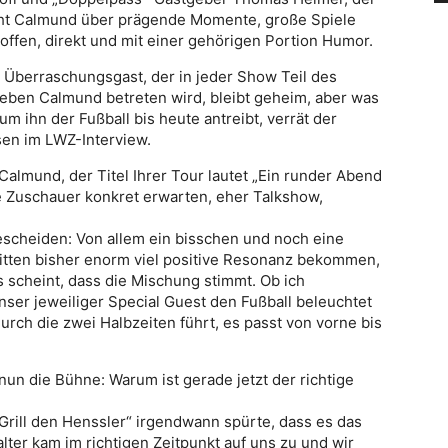
icht Calmund über prägende Momente, große Spiele
 offen, direkt und mit einer gehörigen Portion Humor.
 Überraschungsgast, der in jeder Show Teil des
eben Calmund betreten wird, bleibt geheim, aber was
 ihn der Fußball bis heute antreibt, verrät der
en im LWZ-Interview.
Calmund, der Titel Ihrer Tour lautet „Ein runder Abend
e Zuschauer konkret erwarten, eher Talkshow,
escheiden: Von allem ein bisschen und noch eine
itten bisher enorm viel positive Resonanz bekommen,
s scheint, dass die Mischung stimmt. Ob ich
nser jeweiliger Special Guest den Fußball beleuchtet
ch die zwei Halbzeiten führt, es passt von vorne bis
un die Bühne: Warum ist gerade jetzt der richtige
„Grill den Henssler“ irgendwann spürte, dass es das
lter kam im richtigen Zeitpunkt auf uns zu und wir