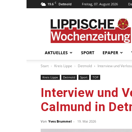
C
19.6
Freitag, 07. August 2026
Da
Detmold
Lippische
Wochenzeitung
–
LWZ24.de
AKTUELLES
SPORT
EPAPER
Start
Kreis Lippe
Detmold
Interview und Verlos
Kreis Lippe
Detmold
Sport
TOP
Interview und V
Calmund in Det
Von
Yves Brummel
-
19. Mai 2026