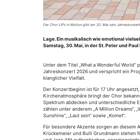
Der Chor LIPs in Motion gibt am 30. Mai sein Jahreskonzert 
Lage. Ein musikalisch wie emotional viels
Samstag, 30. Mai, in der St. Peter und Paul 
Unter dem Titel „What a Wonderful World“ pr
Jahreskonzert 2026 und verspricht ein Pro
klanglicher Vielfalt.
Der Konzertbeginn ist für 17 Uhr angesetzt,
Kirchenatmosphäre bringt der Chor bekannte
Spektrum abdecken und unterschiedliche 
zählen unter anderem „A Million Dreams“, „Wa
Sunshine“, „Laut sein“ sowie „Komet“.
Für besondere Akzente sorgen an diesem A
Krückemeier und Bulli Grundmann stehen f
und Jazz. Mit authentischen, energiegelade