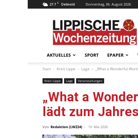
C
27.7
Donnerstag, 06. August 2026
Detmold
Lippische
Wochenzeitung
–
LWZ24.de
AKTUELLES
SPORT
EPAPER
Start
Kreis Lippe
Lage
„What a Wonderful World“
Kreis Lippe
Lage
Veranstaltungen
„What a Wonderf
lädt zum Jahres
Von
Redaktion (LWZ24)
-
19. Mai 2026