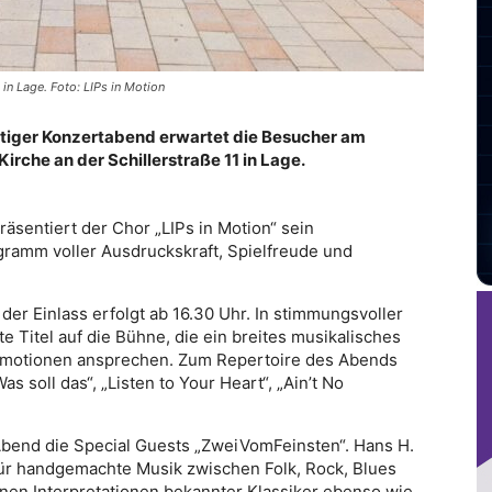
in Lage. Foto: LIPs in Motion
eitiger Konzertabend erwartet die Besucher am
Kirche an der Schillerstraße 11 in Lage.
äsentiert der Chor „LIPs in Motion“ sein
gramm voller Ausdruckskraft, Spielfreude und
 der Einlass erfolgt ab 16.30 Uhr. In stimmungsvoller
 Titel auf die Bühne, die ein breites musikalisches
Emotionen ansprechen. Zum Repertoire des Abends
s soll das“, „Listen to Your Heart“, „Ain’t No
bend die Special Guests „ZweiVomFeinsten“. Hans H.
ür handgemachte Musik zwischen Folk, Rock, Blues
nen Interpretationen bekannter Klassiker ebenso wie