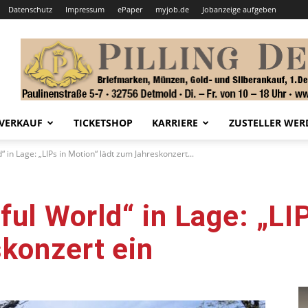
Datenschutz
Impressum
ePaper
myjob.de
Jobanzeige aufgeben
VERKAUF
TICKETSHOP
KARRIERE
ZUSTELLER WER
 in Lage: „LIPs in Motion“ lädt zum Jahreskonzert...
ul World“ in Lage: „LI
konzert ein