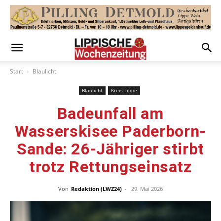
Start
Blaulicht
Blaulicht
Kreis Lippe
Badeunfall am
Wasserskisee Paderborn-
Sande: 26-Jähriger stirbt
trotz Rettungseinsatz
Von
Redaktion (LWZ24)
-
29. Mai 2026