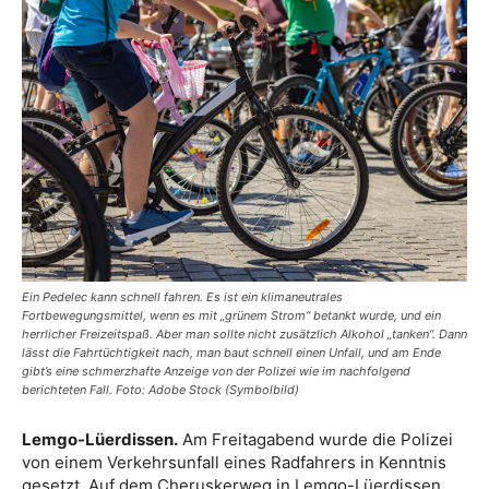
Ein Pedelec kann schnell fahren. Es ist ein klimaneutrales
Fortbewegungsmittel, wenn es mit „grünem Strom“ betankt wurde, und ein
herrlicher Freizeitspaß. Aber man sollte nicht zusätzlich Alkohol „tanken“. Dann
lässt die Fahrtüchtigkeit nach, man baut schnell einen Unfall, und am Ende
gibt’s eine schmerzhafte Anzeige von der Polizei wie im nachfolgend
berichteten Fall. Foto: Adobe Stock (Symbolbild)
Lemgo-Lüerdissen.
Am Freitagabend wurde die Polizei
von einem Verkehrsunfall eines Radfahrers in Kenntnis
gesetzt. Auf dem Cheruskerweg in Lemgo-Lüerdissen