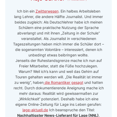
Ich bin ein
Zwitterwesen
. Ein halbes Arbeitsleben
lang Lehrer, die andere Hälfte Journalist. Und immer
beides zugleich: Als Deutschlehrer habe ich meinen
Schülern eine praktische Nutzung der Sprache
abverlangt und mit ihnen „Zeitung in der Schule“
veranstaltet. Als Journalist in verschiedenen
Tageszeitungen haben mich immer die Schüler dort –
die sogenannten Volontäre – interessiert, denen ich
unbedingt etwas beibringen wollte.
Jenseits der Ruhestandsgrenze mache ich nun auf
Freier Mitarbeiter, statt die Füße hochzulegen.
Warum? Weil ich’s kann und weil das Gehirn auf
Touren gehalten werden will. „Die Realität ist immer
zu wenig“, haben
die Romantiker gesagt
und hatten
recht. Durch dokumentierende Aneignung mache ich
mehr daraus: Realität wird gewissermaßen zur
„Wirklichkeit“ potenziert. Deshalb habe ich eine
eigene Online-Zeitung für Lage ins Leben gerufen:
lage-aktuell.de
Ich beanspruche den Titel:
Nachhaltigster News-Lieferant für Lage (NNL)
.