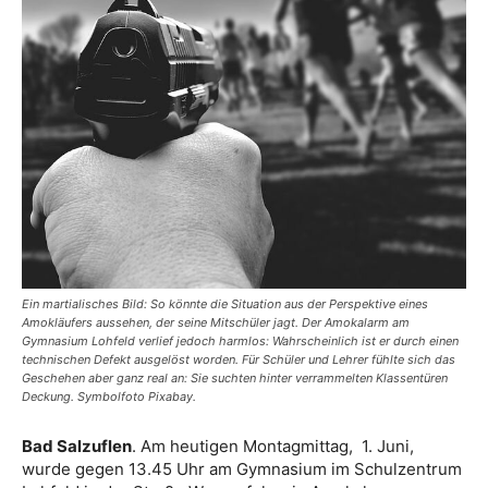
Ein martialisches Bild: So könnte die Situation aus der Perspektive eines
Amokläufers aussehen, der seine Mitschüler jagt. Der Amokalarm am
Gymnasium Lohfeld verlief jedoch harmlos: Wahrscheinlich ist er durch einen
technischen Defekt ausgelöst worden. Für Schüler und Lehrer fühlte sich das
Geschehen aber ganz real an: Sie suchten hinter verrammelten Klassentüren
Deckung. Symbolfoto Pixabay.
Bad Salzuflen
. Am heutigen Montagmittag, 1. Juni,
wurde gegen 13.45 Uhr am Gymnasium im Schulzentrum