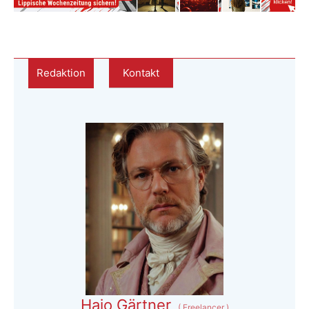
Redaktion
Kontakt
Hajo Gärtner
(
Freelancer
)