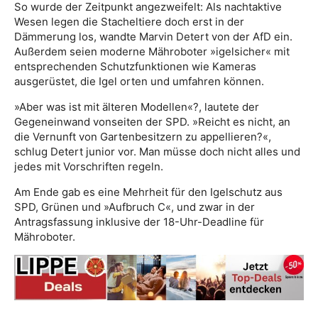
So wurde der Zeitpunkt ange­zwei­felt: Als nachtaktive
Wesen legen die Stacheltiere doch erst in der
Dämmerung los, wandte Marvin Detert von der AfD ein.
Außerdem seien moder­ne Mäh­roboter »igelsicher« mit
entspre­chenden Schutzfunk­tionen wie Kameras
ausgerüs­tet, die Igel orten und umfahren können.
»Aber was ist mit älteren Model­len«?, lautete der
Gegeneinwand vonseiten der SPD. »Reicht es nicht, an
die Vernunft von Gar­ten­besitzern zu appellieren?«,
schlug Detert junior vor. Man müsse doch nicht alles und
jedes mit Vorschriften regeln.
Am Ende gab es eine Mehrheit für den Igelschutz aus
SPD, Grünen und »Aufbruch C«, und zwar in der
Antragsfassung inklusive der 18-Uhr-Deadline für
Mähroboter.