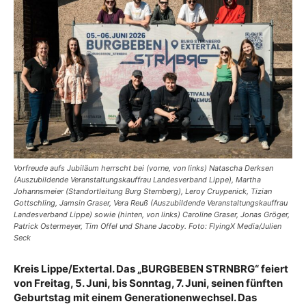
Vorfreude aufs Jubiläum herrscht bei (vorne, von links) Natascha Derksen
(Auszubildende Veranstaltungskauffrau Landesverband Lippe), Martha
Johannsmeier (Standortleitung Burg Sternberg), Leroy Cruypenick, Tizian
Gottschling, Jamsin Graser, Vera Reuß (Auszubildende Veranstaltungskauffrau
Landesverband Lippe) sowie (hinten, von links) Caroline Graser, Jonas Gröger,
Patrick Ostermeyer, Tim Offel und Shane Jacoby. Foto: FlyingX Media/Julien
Seck
Kreis Lippe/Extertal. Das
„BURGBEBEN STRNBRG“ feiert
von Freitag,
5. Juni, bis Sonntag, 7. Juni,
seinen fünften
Geburtstag mit einem Generationenwechsel. Das