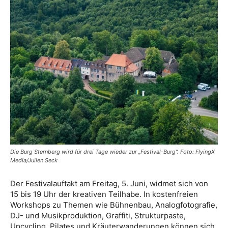
Die Burg Sternberg wird für drei Tage wieder zur „Festival-Burg“. Foto: FlyingX
Media/Julien Seck
Der Festivalauftakt am Freitag, 5. Juni, widmet sich von
15 bis 19 Uhr der kreativen Teilhabe. In kostenfreien
Workshops zu Themen wie Bühnenbau, Analogfotografie,
DJ- und Musikproduktion, Graffiti, Strukturpaste,
Upcycling, Pilates und Kräuterwanderungen können sich