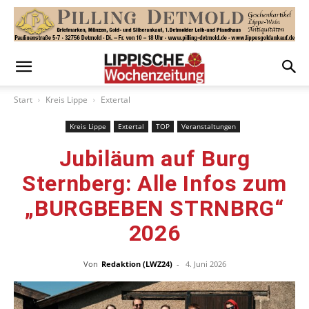
Start
Kreis Lippe
Extertal
Kreis Lippe
Extertal
TOP
Veranstaltungen
Jubiläum auf Burg
Sternberg: Alle Infos zum
„BURGBEBEN STRNBRG“
2026
Von
Redaktion (LWZ24)
-
4. Juni 2026