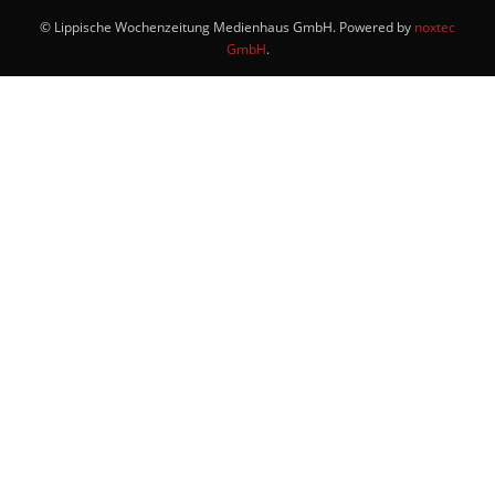
© Lippische Wochenzeitung Medienhaus GmbH. Powered by
noxtec
GmbH
.