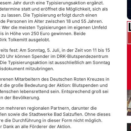
iesem Jahr durch eine Typisierungsaktion ergänzt.
etermine statt und eröffnet die Möglichkeit, sich als
 zu lassen. Die Typisierung erfolgt durch einen
e Personen im Alter zwischen 18 und 55 Jahren.
e: Wer die meisten Typisierungen im eigenen Umfeld
eis in Höhe von 250 Euro gewinnen. Beide
rk Tolkemitt ausgelobt.
ts fest: Am Sonntag, 5. Juli, in der Zeit von 11 bis 15
is 20 Uhr können Spender im DRK-Blutspendezentrum
Die Typisierungsaktion ist ausschließlich am Sonntag
weisdokument mitzubringen.
hrenen Mitarbeitern des Deutschen Roten Kreuzes in
nt die große Bedeutung der Aktion: Blutspenden und
Menschen lebensrettend sein. Entsprechend groß sei
in der Bevölkerung.
on mehreren regionalen Partnern, darunter die
len sowie die Stadtwerke Bad Salzuflen. Ohne dieses
e die Durchführung in dieser Form nicht möglich.
r Dank an alle Förderer der Aktion.