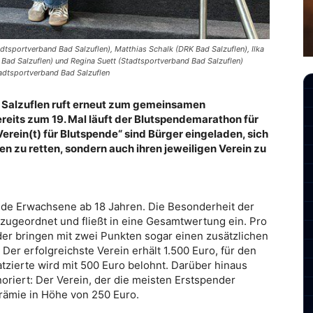
adtsportverband Bad Salzuflen), Matthias Schalk (DRK Bad Salzuflen), Ilka
 Bad Salzuflen) und Regina Suett (Stadtsportverband Bad Salzuflen)
adtsportverband Bad Salzuflen
 Salzuflen ruft erneut zum gemeinsamen
eits zum 19. Mal läuft der Blutspendemarathon für
Verein(t) für Blutspende“ sind Bürger eingeladen, sich
en zu retten, sondern auch ihren jeweiligen Verein zu
nde Erwachsene ab 18 Jahren. Die Besonderheit der
zugeordnet und fließt in eine Gesamtwertung ein. Pro
er bringen mit zwei Punkten sogar einen zusätzlichen
 Der erfolgreichste Verein erhält 1.500 Euro, für den
latzierte wird mit 500 Euro belohnt. Darüber hinaus
riert: Der Verein, der die meisten Erstspender
Prämie in Höhe von 250 Euro.