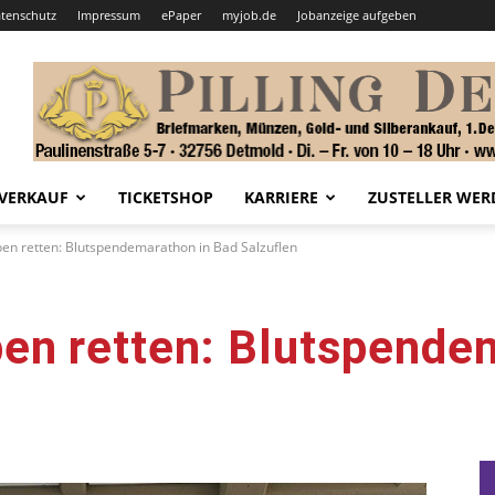
tenschutz
Impressum
ePaper
myjob.de
Jobanzeige aufgeben
VERKAUF
TICKETSHOP
KARRIERE
ZUSTELLER WER
n retten: Blutspendemarathon in Bad Salzuflen
n retten: Blutspendem