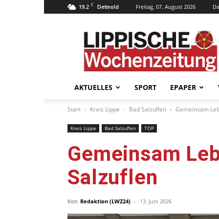
C
19.2
Freitag, 07. August 2026
Da
Detmold
Lippische
Wochenzeitung
–
LWZ24.de
AKTUELLES
SPORT
EPAPER
Start
Kreis Lippe
Bad Salzuflen
Gemeinsam Lebe
Kreis Lippe
Bad Salzuflen
TOP
Gemeinsam Lebe
Salzuflen
Von
Redaktion (LWZ24)
-
13. Juni 2026