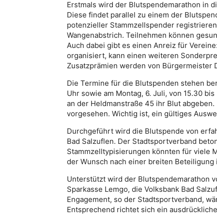
Erstmals wird der Blutspendemarathon in d
Diese findet parallel zu einem der Blutspend
potenzieller Stammzellspender registrieren
Wangenabstrich. Teilnehmen können gesund
Auch dabei gibt es einen Anreiz für Verein
organisiert, kann einen weiteren Sonderpr
Zusatzprämien werden von Bürgermeister Di
Die Termine für die Blutspenden stehen berei
Uhr sowie am Montag, 6. Juli, von 15.30 b
an der Heldmanstraße 45 ihr Blut abgeben. 
vorgesehen. Wichtig ist, ein gültiges Aus
Durchgeführt wird die Blutspende von erfa
Bad Salzuflen. Der Stadtsportverband beto
Stammzelltypisierungen könnten für viele 
der Wunsch nach einer breiten Beteiligung 
Unterstützt wird der Blutspendemarathon v
Sparkasse Lemgo, die Volksbank Bad Salzuf
Engagement, so der Stadtsportverband, wär
Entsprechend richtet sich ein ausdrückliche