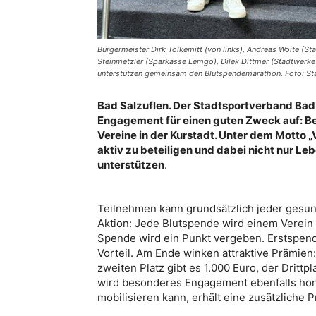
Bürgermeister Dirk Tolkemitt (von links), Andreas Woite (St
Steinmetzler (Sparkasse Lemgo), Dilek Dittmer (Stadtwerke
unterstützen gemeinsam den Blutspendemarathon. Foto: St
Bad Salzuflen. Der Stadtsportverband Bad
Engagement für einen guten Zweck auf: Ber
Vereine in der Kurstadt. Unter dem Motto „
aktiv zu beteiligen und dabei nicht nur Leb
unterstützen
.
Teilnehmen kann grundsätzlich jeder gesu
Aktion: Jede Blutspende wird einem Verein 
Spende wird ein Punkt vergeben. Erstspend
Vorteil. Am Ende winken attraktive Prämien:
zweiten Platz gibt es 1.000 Euro, der Drittp
wird besonderes Engagement ebenfalls hono
mobilisieren kann, erhält eine zusätzliche 