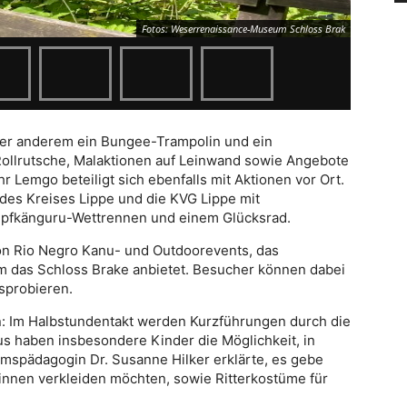
Fotos: Weserrenaissance-Museum Schloss Brak
ter anderem ein Bungee-Trampolin und ein
ollrutsche, Malaktionen auf Leinwand sowie Angebote
 Lemgo beteiligt sich ebenfalls mit Aktionen vor Ort.
des Kreises Lippe und die KVG Lippe mit
üpfkänguru-Wettrennen und einem Glücksrad.
von Rio Negro Kanu- und Outdoorevents, das
 das Schloss Brake anbietet. Besucher können dabei
sprobieren.
n: Im Halbstundentakt werden Kurzführungen durch die
s haben insbesondere Kinder die Möglichkeit, in
spädagogin Dr. Susanne Hilker erklärte, es gebe
innen verkleiden möchten, sowie Ritterkostüme für