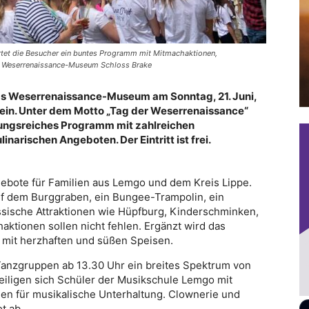
tet die Besucher ein buntes Programm mit Mitmachaktionen,
to: Weserrenaissance-Museum Schloss Brake
as Weserrenaissance-Museum am Sonntag, 21. Juni,
 ein. Unter dem Motto „Tag der Weserrenaissance“
ungsreiches Programm mit zahlreichen
narischen Angeboten. Der Eintritt ist frei.
ngebote für Familien aus Lemgo und dem Kreis Lippe.
f dem Burggraben, ein Bungee-Trampolin, ein
ssische Attraktionen wie Hüpfburg, Kinderschminken,
aktionen sollen nicht fehlen. Ergänzt wird das
 mit herzhaften und süßen Speisen.
Tanzgruppen ab 13.30 Uhr ein breites Spektrum von
eiligen sich Schüler der Musikschule Lemgo mit
en für musikalische Unterhaltung. Clownerie und
t ab.