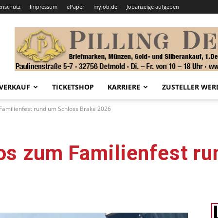
enschutz
Impressum
ePaper
myjob.de
Jobanzeige aufgeben
VERKAUF
TICKETSHOP
KARRIERE
ZUSTELLER WER
 Familienfest rund um Schloss Brake 2026
os zum Familienfest r