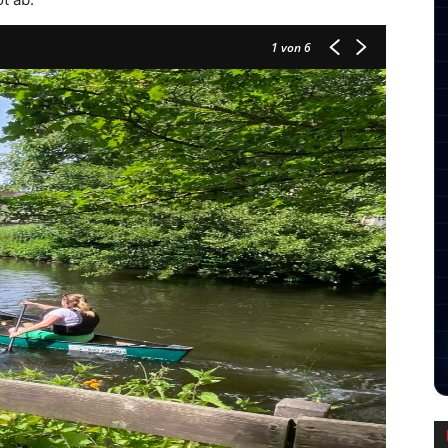
1
von 6