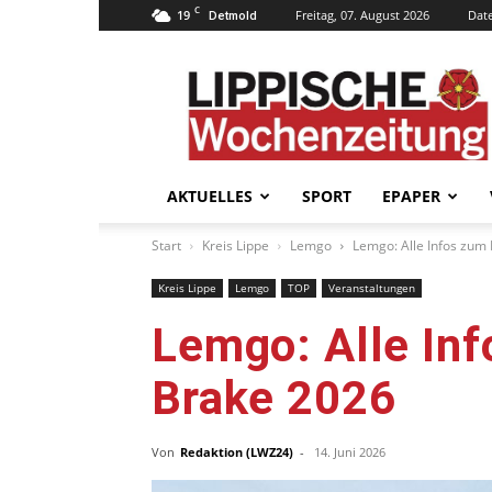
C
19
Freitag, 07. August 2026
Dat
Detmold
Lippische
Wochenzeitung
–
LWZ24.de
AKTUELLES
SPORT
EPAPER
Start
Kreis Lippe
Lemgo
Lemgo: Alle Infos zum
Kreis Lippe
Lemgo
TOP
Veranstaltungen
Lemgo: Alle Inf
Brake 2026
Von
Redaktion (LWZ24)
-
14. Juni 2026