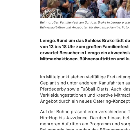
Beim großen Familienfest am Schloss Brake in Lemgo erwar
Bühnenauftritten und Angeboten für die ganze Familie. Fo
Lemgo. Rund um das Schloss Brake lädt d
von 13 bis 18 Uhr zum großen Familienfest
erwartet Besucher in Lemgo ein abwechsl
Mitmachaktionen, Bühnenauftritten und kuli
Im Mittelpunkt stehen vielfältige Freizeita
Geplant sind unter anderem Kanufahrten au
Pferdederby sowie Fußball-Darts. Auch kla
Verkleidungsstationen und kreative Mitmach
Angebot durch ein neues Catering-Konzept
Auf der Bühne präsentieren verschiedene 
Hip-Hop bis Jazzdance. Darüber hinaus bet
mehreren Auftritten am Programm und sorg
Ballonmodellage runden das Bühnenangebo