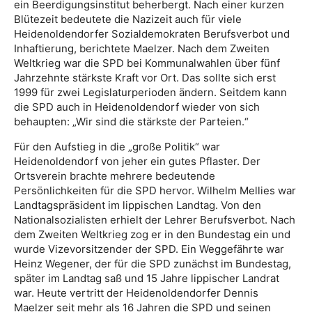
ein Beerdigungsinstitut beherbergt. Nach einer kurzen
Blütezeit bedeutete die Nazizeit auch für viele
Heidenoldendorfer Sozialdemokraten Berufsverbot und
Inhaftierung, berichtete Maelzer. Nach dem Zweiten
Weltkrieg war die SPD bei Kommunalwahlen über fünf
Jahrzehnte stärkste Kraft vor Ort. Das sollte sich erst
1999 für zwei Legislaturperioden ändern. Seitdem kann
die SPD auch in Heidenoldendorf wieder von sich
behaupten: „Wir sind die stärkste der Parteien.“
Für den Aufstieg in die „große Politik“ war
Heidenoldendorf von jeher ein gutes Pflaster. Der
Ortsverein brachte mehrere bedeutende
Persönlichkeiten für die SPD hervor. Wilhelm Mellies war
Landtagspräsident im lippischen Landtag. Von den
Nationalsozialisten erhielt der Lehrer Berufsverbot. Nach
dem Zweiten Weltkrieg zog er in den Bundestag ein und
wurde Vizevorsitzender der SPD. Ein Weggefährte war
Heinz Wegener, der für die SPD zunächst im Bundestag,
später im Landtag saß und 15 Jahre lippischer Landrat
war. Heute vertritt der Heidenoldendorfer Dennis
Maelzer seit mehr als 16 Jahren die SPD und seinen