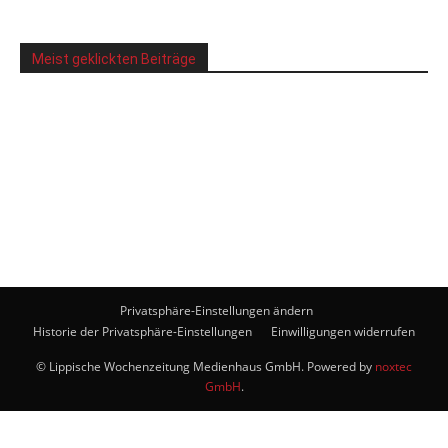
Meist geklickten Beiträge
Privatsphäre-Einstellungen ändern
Historie der Privatsphäre-Einstellungen
Einwilligungen widerrufen
© Lippische Wochenzeitung Medienhaus GmbH. Powered by
noxtec
GmbH
.