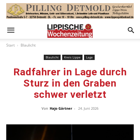
Start
Blaulicht
Blaulicht
Kreis Lippe
Lage
Radfahrer in Lage durch
Sturz in den Graben
schwer verletzt
Von
Hajo Gärtner
-
24. Juni 2026