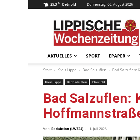
C
25.3
Donnerstag, 06. August 2026
Detmold
Lippische
Wochenzeitung
–
LWZ24.de
AKTUELLES
SPORT
EPAPER
Start
Kreis Lippe
Bad Salzuflen
Bad Salzuflen: 
Kreis Lippe
Bad Salzuflen
Blaulicht
Bad Salzuflen: K
Hoffmannstraße
Von
Redaktion (LWZ24)
-
1. Juli 2026