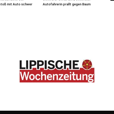
oß mit Auto schwer
Autofahrerin prallt gegen Baum