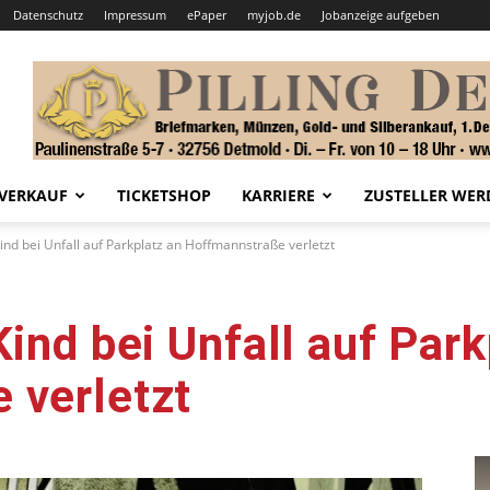
Datenschutz
Impressum
ePaper
myjob.de
Jobanzeige aufgeben
VERKAUF
TICKETSHOP
KARRIERE
ZUSTELLER WER
Kind bei Unfall auf Parkplatz an Hoffmannstraße verletzt
ind bei Unfall auf Park
 verletzt