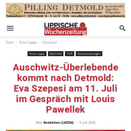
Start
Kreis Lippe
Detmold
Kreis Lippe
Detmold
TOP
Veranstaltungen
Auschwitz-Überlebende
kommt nach Detmold:
Eva Szepesi am 11. Juli
im Gespräch mit Louis
Pawellek
Von
Redaktion (LWZ24)
-
4. Juli 2026