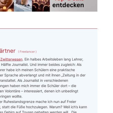
ärtner
(
Freelancer
)
n
Zwitterwesen
. Ein halbes Arbeitsleben lang Lehrer,
 Hälfte Journalist. Und immer beides zugleich: Als
rer habe ich meinen Schülern eine praktische
r Sprache abverlangt und mit ihnen „Zeitung in der
ranstaltet. Als Journalist in verschiedenen
ngen haben mich immer die Schüler dort – die
n Volontäre – interessiert, denen ich unbedingt
ringen wollte.
er Ruhestandsgrenze mache ich nun auf Freier
r, statt die Füße hochzulegen. Warum? Weil ich’s kann
as Gehirn auf Touren gehalten werden will. „Die