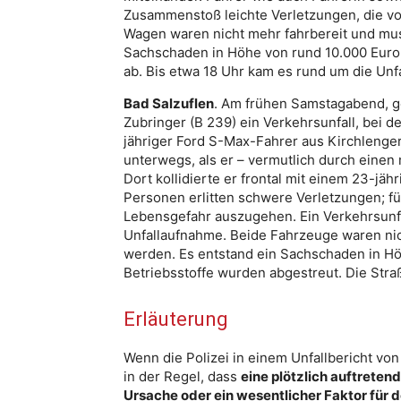
Zusammenstoß leichte Verletzungen, die vo
Wagen waren nicht mehr fahrbereit und mu
Sachschaden in Höhe von rund 10.000 Euro.
ab. Bis etwa 18 Uhr kam es rund um die Unf
Bad Salzuflen
. Am frühen Samstagabend, ge
Zubringer (B 239) ein Verkehrsunfall, bei 
jähriger Ford S-Max-Fahrer aus Kirchlenger
unterwegs, als er – vermutlich durch einen 
Dort kollidierte er frontal mit einem 23-jäh
Personen erlitten schwere Verletzungen; für
Lebensgefahr auszugehen. Ein Verkehrsunfa
Unfallaufnahme. Beide Fahrzeuge waren ni
werden. Es entstand ein Sachschaden in H
Betriebsstoffe wurden abgestreut. Die Straß
Erläuterung
Wenn die Polizei in einem Unfallbericht vo
in der Regel, dass
eine plötzlich auftreten
Ursache oder ein wesentlicher Faktor für d