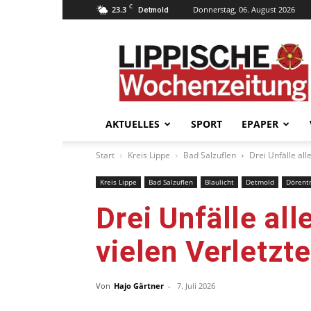
C
23.3
Donnerstag, 06. August 2026
Detmold
Lippische
Wochenzeitung
–
LWZ24.de
AKTUELLES
SPORT
EPAPER
Start
Kreis Lippe
Bad Salzuflen
Drei Unfälle al
Kreis Lippe
Bad Salzuflen
Blaulicht
Detmold
Dörent
Drei Unfälle al
vielen Verletzt
Von
Hajo Gärtner
-
7. Juli 2026