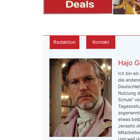
Redaktion
Kontakt
Hajo G
Ich bin ei
die andere
Deutschleh
Nutzung de
Schule“ ve
Tageszeitu
sogenannte
etwas beib
Jenseits d
Mitarbeite
und weil d