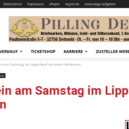
Datenschutz
Impressum
ePaper
myjob.de
Jobanzeige aufgeben
VERKAUF
TICKETSHOP
KARRIERE
ZUSTELLER WER
lein am Samstag im Lipperland mit vielen Verletzten
rup
lein am Samstag im Lipp
en