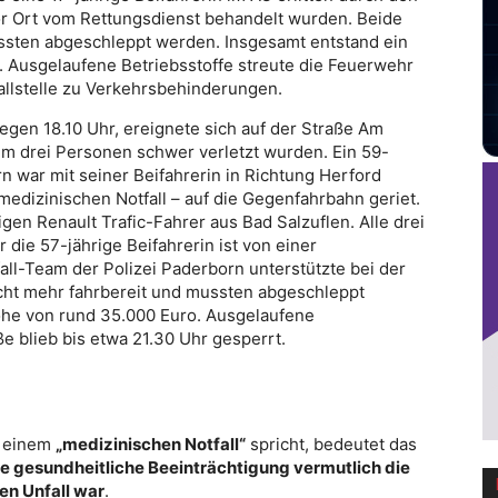
r Ort vom Rettungsdienst behandelt wurden. Beide
ssten abgeschleppt werden. Insgesamt entstand ein
 Ausgelaufene Betriebsstoffe streute die Feuerwehr
allstelle zu Verkehrsbehinderungen.
gen 18.10 Uhr, ereignete sich auf der Straße Am
dem drei Personen schwer verletzt wurden. Ein 59-
n war mit seiner Beifahrerin in Richtung Herford
medizinischen Notfall – auf die Gegenfahrbahn geriet.
rigen Renault Trafic-Fahrer aus Bad Salzuflen. Alle drei
 die 57-jährige Beifahrerin ist von einer
ll-Team der Polizei Paderborn unterstützte bei der
cht mehr fahrbereit und mussten abgeschleppt
öhe von rund 35.000 Euro. Ausgelaufene
e blieb bis etwa 21.30 Uhr gesperrt.
n einem
„medizinischen Notfall“
spricht, bedeutet das
de gesundheitliche Beeinträchtigung vermutlich die
en Unfall war
.