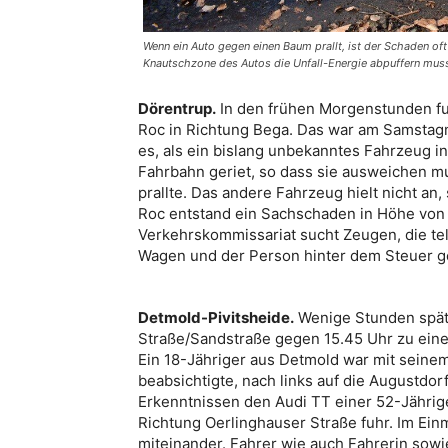
Wenn ein Auto gegen einen Baum prallt, ist der Schaden of
Knautschzone des Autos die Unfall-Energie abpuffern mus
Dörentrup.
In den frühen Morgenstunden fu
Roc in Richtung Bega. Das war am Samstagm
es, als ein bislang unbekanntes Fahrzeug in
Fahrbahn geriet, so dass sie ausweichen m
prallte. Das andere Fahrzeug hielt nicht an
Roc entstand ein Sachschaden in Höhe von r
Verkehrskommissariat sucht Zeugen, die te
Wagen und der Person hinter dem Steuer 
Detmold-Pivitsheide.
Wenige Stunden spät
Straße/Sandstraße gegen 15.45 Uhr zu eine
Ein 18-Jähriger aus Detmold war mit seine
beabsichtigte, nach links auf die Augustdo
Erkenntnissen den Audi TT einer 52-Jährige
Richtung Oerlinghauser Straße fuhr. Im Ei
miteinander. Fahrer wie auch Fahrerin sowie