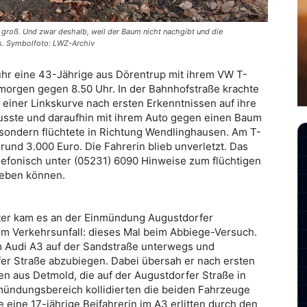
t groß. Und zwar deshalb, weil der Baum nicht nachgibt und die
s. Symbolfoto: LWZ-Archiv
hr eine 43-Jährige aus Dörentrup mit ihrem VW T-
orgen gegen 8.50 Uhr. In der Bahnhofstraße krachte
 einer Linkskurve nach ersten Erkenntnissen auf ihre
usste und daraufhin mit ihrem Auto gegen einen Baum
, sondern flüchtete in Richtung Wendlinghausen. Am T-
und 3.000 Euro. Die Fahrerin blieb unverletzt. Das
lefonisch unter (05231) 6090 Hinweise zum flüchtigen
geben können.
er kam es an der Einmündung Augustdorfer
m Verkehrsunfall: dieses Mal beim Abbiege-Versuch.
m Audi A3 auf der Sandstraße unterwegs und
rfer Straße abzubiegen. Dabei übersah er nach ersten
n aus Detmold, die auf der Augustdorfer Straße in
nmündungsbereich kollidierten die beiden Fahrzeuge
 eine 17-jährige Beifahrerin im A3 erlitten durch den