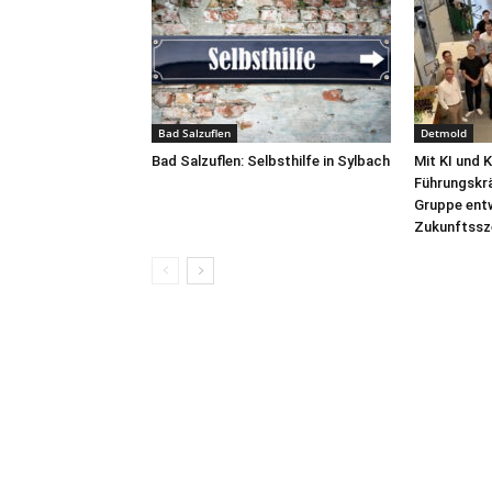
Bad Salzuflen
Detmold
Bad Salzuflen: Selbsthilfe in Sylbach
Mit KI und 
Führungskr
Gruppe ent
Zukunftssz