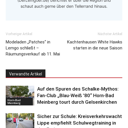
(DerLemgoer.de) berichtet er über die Region und
schaut auch gerne über den Tellerrand hinaus.
Vorheriger Artikel
Nächster Artikel
Modeladen „Patches“ in
Kachtenhausen White Hawks
Lemgo schließt –
starten in die neue Saison
Räumungsverkauf ab 11. Mai
Verwandte Artikel
Auf den Spuren des Schalke-Mythos:
Fan-Club „Blau-Weiß ’80“ Horn-Bad
Horn-Bad
Meinberg tourt durch Gelsenkirchen
Meinberg
Sicher zur Schule: Kreisverkehrswacht
Lippe empfiehlt Schulwegtraining in