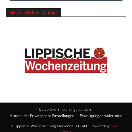
Meist geklickten Beiträge
Privatsphäre-Einstellungen ändern
Historie der Privatsphäre-Einstellungen
Einwilligungen widerrufen
© Lippische Wochenzeitung Medienhaus GmbH. Powered by
noxtec
GmbH
.