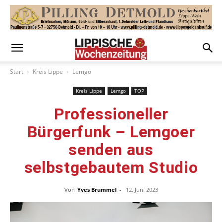
Start
Kreis Lippe
Lemgo
Kreis Lippe
Lemgo
TOP
Professioneller
Bürgerfunk – Lemgoer
senden aus
selbstgebautem Studio
Von
Yves Brummel
-
12. Juni 2023