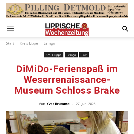
Start
Kreis Lippe
Lemgo
Kreis Lippe
Lemgo
TOP
DiMiDo-Ferienspaß im
Weserrenaissance-
Museum Schloss Brake
Von
Yves Brummel
-
27. Juni 2023