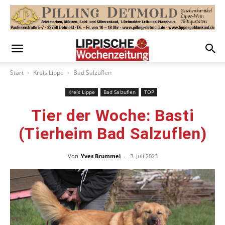
Start
Kreis Lippe
Bad Salzuflen
Kreis Lippe
Bad Salzuflen
TOP
Tier der Woche: Basti
(Tierheim Bad Salzuflen)
Von
Yves Brummel
-
3. Juli 2023