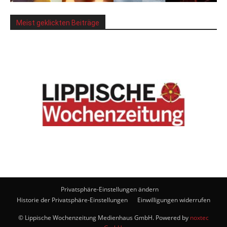
Meist geklickten Beiträge
Privatsphäre-Einstellungen ändern
Historie der Privatsphäre-Einstellungen
Einwilligungen widerrufen
© Lippische Wochenzeitung Medienhaus GmbH. Powered by
noxtec