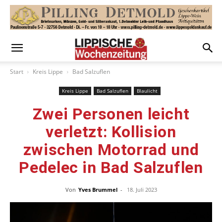
Start
Kreis Lippe
Bad Salzuflen
Kreis Lippe
Bad Salzuflen
Blaulicht
Zwei Personen leicht
verletzt: Kollision
zwischen Motorrad und
Pedelec in Bad Salzuflen
Von
Yves Brummel
-
18. Juli 2023