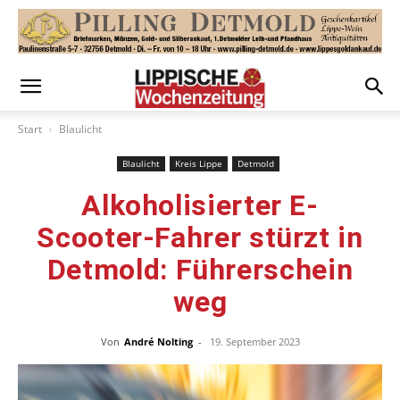
Start
Blaulicht
Blaulicht
Kreis Lippe
Detmold
Alkoholisierter E-
Scooter-Fahrer stürzt in
Detmold: Führerschein
weg
Von
André Nolting
-
19. September 2023