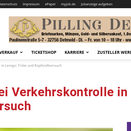
Datenschutz
Impressum
ePaper
myjob.de
Jobanzeige aufgeben
VERKAUF
TICKETSHOP
KARRIERE
ZUSTELLER WER
e in Lemgo: Tritte und Kopfstoßversuch
ei Verkehrskontrolle in
rsuch