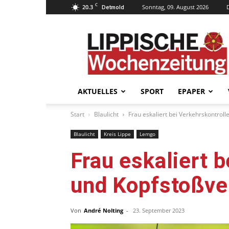
C
20.3
Sonntag, 09. August 2026
Detmold
Lippische
Wochenzeitung
–
LWZ24.de
AKTUELLES
SPORT
EPAPER
Start
Blaulicht
Frau eskaliert bei Verkehrskontroll
Blaulicht
Kreis Lippe
Lemgo
Frau eskaliert b
und Kopfstoßve
Von
André Nolting
-
23. September 2023