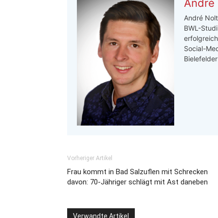
André 
André Nolt
BWL-Studi
erfolgreic
Social-Med
Bielefelde
Vorheriger Artikel
Frau kommt in Bad Salzuflen mit Schrecken
davon: 70-Jähriger schlägt mit Ast daneben
Verwandte Artikel