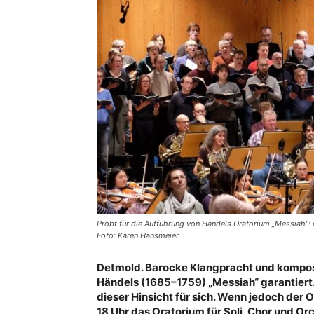
Probt für die Aufführung von Händels Oratorium „Messiah“: 
Foto: Karen Hansmeier
Detmold. Barocke Klangpracht und komposi
Händels
(1685­–1759)
„Messiah“ garantiert.
dieser Hinsicht für sich. Wenn jedoch der
18 Uhr das Oratorium
für Soli, Chor und 