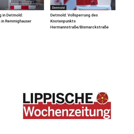
Detmold
g in Detmold:
Detmold: Vollsperrung des
n in Remmighauser
Knotenpunkts
Hermannstraße/Bismarckstraße