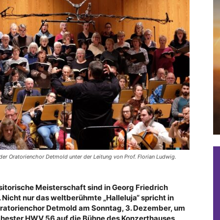
der Oratorienchor Detmold unter der Leitung von Prof. Florian Ludwig.
torische Meisterschaft sind in Georg Friedrich
 Nicht nur das weltberühmte „Halleluja“ spricht in
 Oratorienchor Detmold am Sonntag, 3. Dezember, um
Orchester HWV 56
auf die Bühne des Konzerthauses