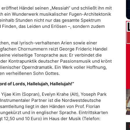
eröffnet Händel seinen „Messiah“ und schließt ihn mit
ch ein Wunderwerk musikalischer Fugen-Architektonik
eieinhalb Stunden nicht nur das gesamte Spektrum
d Finden, das Leiden und Erlösen –, sondern zudem
hen, mal lyrisch-verhaltenen Arien sowie einer
igfachen Chornummern reizt George Frideric Handel
seine vielseitige Tonsprache aus: Er verbindet die
t der Kontrapunktik deutscher Passionsmusik und krönt
alienischer Operndramatik. Ein Werk voller Hoffnung,
den verheißenen Sohn Gottes.
ord of Lords, Hallelujah, Hallelujah!“
Yijae Kim (Sopran), Evelyn Krahe (Alt), Yoseph Park
 Instrumentaler Partner ist die Nordwestdeutsche
amtleitung liegt in den Händen von Prof. Florian
ungekürzt und in englischer Sprache. Eintrittskarten
t 12,50 und 10 Euro) im Haus der Musik (Telefon: