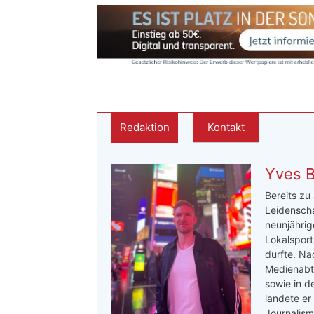
Redaktion
Kontakt
Yves 
Bereits zu
Leidenscha
neunjährige
Lokalsport
durfte. Na
Medienabte
sowie in d
landete er
Journalis