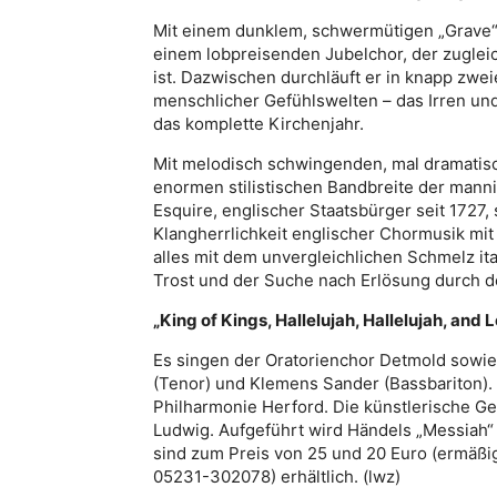
Mit einem dunklem, schwermütigen „Grave“ 
einem lobpreisenden Jubelchor, der zuglei
ist. Dazwischen durchläuft er in knapp zw
menschlicher Gefühlswelten – das Irren un
das komplette Kirchenjahr.
Mit melodisch schwingenden, mal dramatisc
enormen stilistischen Bandbreite der mann
Esquire, englischer Staatsbürger seit 1727, 
Klangherrlichkeit englischer Chormusik mi
alles mit dem unvergleichlichen Schmelz it
Trost und der Suche nach Erlösung durch 
„King of Kings, Hallelujah, Hallelujah, and L
Es singen der Oratorienchor Detmold sowie 
(Tenor) und Klemens Sander (Bassbariton).
Philharmonie Herford. Die künstlerische Ges
Ludwig. Aufgeführt wird Händels „Messiah“ 
sind zum Preis von 25 und 20 Euro (ermäßig
05231-302078) erhältlich. (lwz)