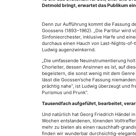
Detmold bringt, erwartet das Publikum ei
Denn zur Aufführung kommt die Fassung de
Goossens (1893–1962). „Die Partitur wird vö
Sinfonieorchester, inklusive Harfe und e
durchaus einen Hauch von Last-Nights-of-th
Ludwig augenzwinkernd.
„Die umfassende Neuinstrumentierung holt Hä
Chorleiter, dessen Ansinnen es ist, auf d
begeistern, die sonst wenig mit dem Genre 
lässt die Goossen’sche Fassung niemanden 
prächtig nahe“, ist Ludwig überzeugt und f
Purismus und Prunk“.
Tausendfach aufgeführt, bearbeitet, verar
Und natürlich hat Georg Friedrich Händel in
Wochen entstandenen, tönenden Volltreffer,
mehr zu bieten als einen rauschhaft-grandio
finden wir wunderbar durchsichtig-elegant