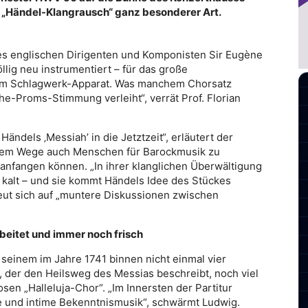
n „Händel-Klangrausch“ ganz besonderer Art.
s englischen Dirigenten und Komponisten Sir Eugène
llig neu instrumentiert – für das große
inem Schlagwerk-Apparat. Was manchem Chorsatz
e-Proms-Stimmung verleiht“, verrät Prof. Florian
ndels ‚Messiah’ in die Jetztzeit“, erläutert der
iesem Wege auch Menschen für Barockmusik zu
anfangen können. „In ihrer klanglichen Überwältigung
kalt – und sie kommt Händels Idee des Stückes
reut sich auf „muntere Diskussionen zwischen
beitet und immer noch frisch
 seinem im Jahre 1741 binnen nicht einmal vier
 der den Heilsweg des Messias beschreibt, noch viel
sen „Halleluja-Chor“. „Im Innersten der Partitur
e und intime Bekenntnismusik“, schwärmt Ludwig.