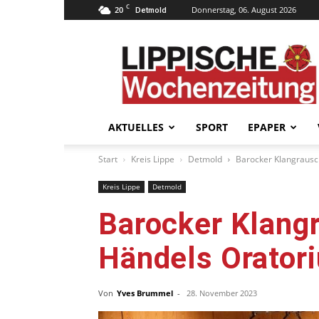
C
20
Donnerstag, 06. August 2026
Detmold
Lippische
Wochenzeitung
–
LWZ24.de
AKTUELLES
SPORT
EPAPER
Start
Kreis Lippe
Detmold
Barocker Klangrausc
Kreis Lippe
Detmold
Barocker Klangr
Händels Orator
Von
Yves Brummel
-
28. November 2023