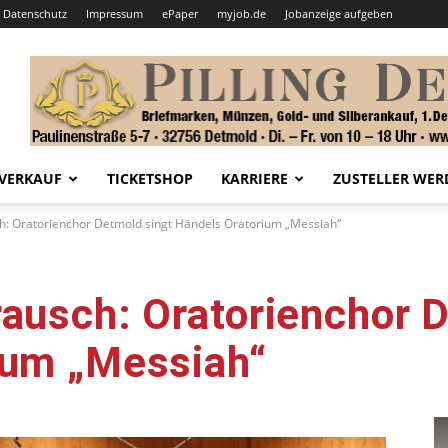
Datenschutz
Impressum
ePaper
myjob.de
Jobanzeige aufgeben
VERKAUF
TICKETSHOP
KARRIERE
ZUSTELLER WER
h: Oratorienchor Detmold singt Händels Oratorium „Messiah“
ausch: Oratorienchor 
ium „Messiah“