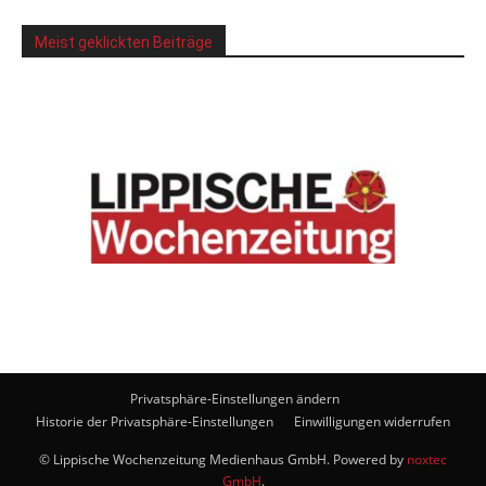
Meist geklickten Beiträge
Privatsphäre-Einstellungen ändern
Historie der Privatsphäre-Einstellungen
Einwilligungen widerrufen
© Lippische Wochenzeitung Medienhaus GmbH. Powered by
noxtec
GmbH
.