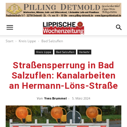
Start
Kreis Lippe
Bad Salzuflen
Kreis Lippe
Bad Salzuflen
Verkehr
Straßensperrung in Bad
Salzuflen: Kanalarbeiten
an Hermann-Löns-Straße
Von
Yves Brummel
-
5. März 2024