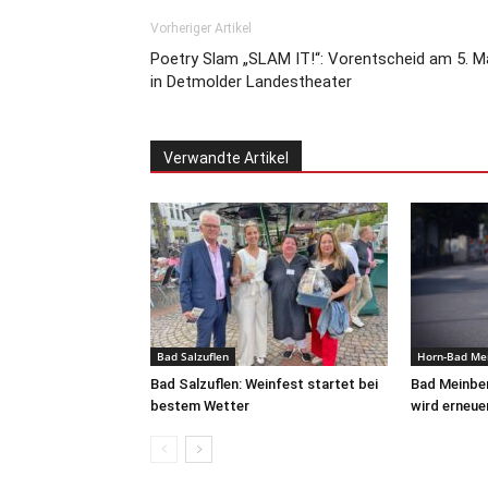
Vorheriger Artikel
Poetry Slam „SLAM IT!“: Vorentscheid am 5. M
in Detmolder Landestheater
Verwandte Artikel
Bad Salzuflen
Horn-Bad Me
Bad Salzuflen: Weinfest startet bei
Bad Meinbe
bestem Wetter
wird erneue