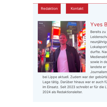
Redaktion
Kontakt
Yves 
Bereits zu
Leidenscha
neunjährige
Lokalsport
durfte. Na
Medienabte
sowie in d
landete er
Journalis
bei Lippe aktuell. Zudem war der gebürtig
Lage tätig. Darüber hinaus war er auch f
im Einsatz. Seit 2023 schreibt er für die
2024 als Redaktionsleiter.