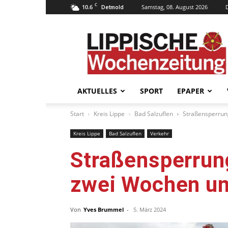
C
10.6
Samstag, 08. August 2026
Detmold
Lippische
Wochenzeitung
–
LWZ24.de
AKTUELLES
SPORT
EPAPER
Start
Kreis Lippe
Bad Salzuflen
Straßensperrung
Kreis Lippe
Bad Salzuflen
Verkehr
Straßensperrung
zwei Wochen un
Von
Yves Brummel
-
5. März 2024