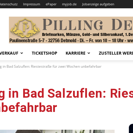
Datenschutz
Impressum
ePaper
myjob.de
Jobanzeige aufgeben
VERKAUF
TICKETSHOP
KARRIERE
ZUSTELLER WER
 in Bad Salzuflen: Riestestraße für zwei Wochen unbefahrbar
 in Bad Salzuflen: Rie
befahrbar