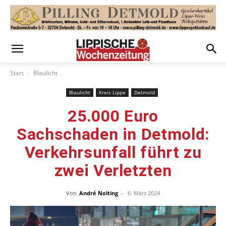
Start
Blaulicht
Blaulicht
Kreis Lippe
Detmold
25.000 Euro
Sachschaden in Detmold:
Verkehrsunfall führt zu
zwei Verletzten
Von
André Nolting
-
6. März 2024