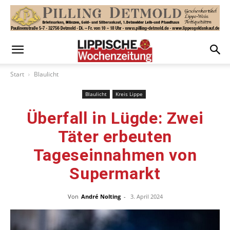
Start
Blaulicht
Blaulicht
Kreis Lippe
Überfall in Lügde: Zwei
Täter erbeuten
Tageseinnahmen von
Supermarkt
Von
André Nolting
-
3. April 2024