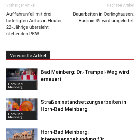
Vorheriger Artikel
Nächster Artikel
Auffahrunfall mit drei
Bauarbeiten in Oerlinghausen:
beteiligten Autos in Höxter:
Buslinie 39 wird umgeleitet
22-Jährige übersieht
stehenden PKW
Verwandte Artikel
Bad Meinberg: Dr.-Trampel-Weg wird
erneuert
Horn-Bad
Meinberg
Straßeninstandsetzungsarbeiten in
Horn-Bad Meinberg
Horn-Bad
Meinberg
Horn-Bad Meinberg:
Interessensbekundung für