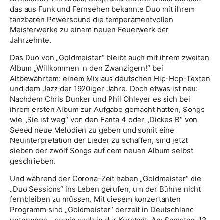
das aus Funk und Fernsehen bekannte Duo mit ihrem
tanzbaren Powersound die temperamentvollen
Meisterwerke zu einem neuen Feuerwerk der
Jahrzehnte.
Das Duo von „Goldmeister“ bleibt auch mit ihrem zweiten
Album „Willkommen in den Zwanzigern!“ bei
Altbewährtem: einem Mix aus deutschen Hip-Hop-Texten
und dem Jazz der 1920iger Jahre. Doch etwas ist neu:
Nachdem Chris Dunker und Phil Ohleyer es sich bei
ihrem ersten Album zur Aufgabe gemacht hatten, Songs
wie „Sie ist weg“ von den Fanta 4 oder „Dickes B“ von
Seeed neue Melodien zu geben und somit eine
Neuinterpretation der Lieder zu schaffen, sind jetzt
sieben der zwölf Songs auf dem neuen Album selbst
geschrieben.
Und während der Corona-Zeit haben „Goldmeister“ die
„Duo Sessions“ ins Leben gerufen, um der Bühne nicht
fernbleiben zu müssen. Mit diesem konzertanten
Programm sind „Goldmeister“ derzeit in Deutschland
unterwegs – sowie auch in der Kurstadt. Am Samstag, 13.