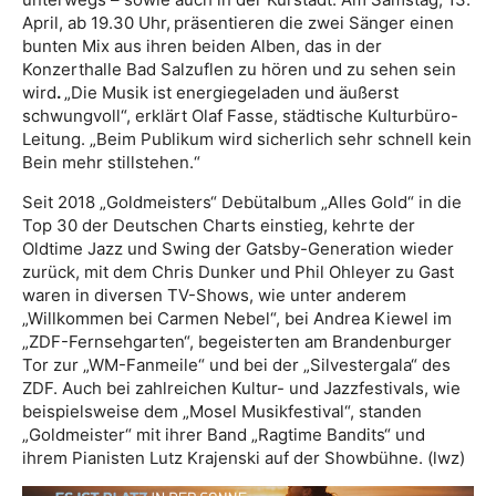
April, ab 19.30 Uhr,
präsentieren die zwei Sänger einen
bunten Mix aus ihren beiden Alben, das in der
Konzerthalle Bad Salzuflen zu hören und zu sehen sein
wird
.
„Die Musik ist energiegeladen und äußerst
schwungvoll“, erklärt Olaf Fasse, städtische Kulturbüro-
Leitung. „Beim Publikum wird sicherlich sehr schnell kein
Bein mehr stillstehen.“
Seit 2018 „Goldmeisters“ Debütalbum „Alles Gold“ in die
Top 30 der Deutschen Charts einstieg, kehrte der
Oldtime Jazz und Swing der Gatsby-Generation wieder
zurück, mit dem Chris Dunker und Phil Ohleyer zu Gast
waren in diversen TV-Shows, wie unter anderem
„Willkommen bei Carmen Nebel“, bei Andrea Kiewel im
„ZDF-Fernsehgarten“, begeisterten am Brandenburger
Tor zur „WM-Fanmeile“ und bei der „Silvestergala“ des
ZDF. Auch bei zahlreichen Kultur- und Jazzfestivals, wie
beispielsweise dem „Mosel Musikfestival“, standen
„Goldmeister“ mit ihrer Band „Ragtime Bandits“ und
ihrem Pianisten Lutz Krajenski auf der Showbühne. (lwz)