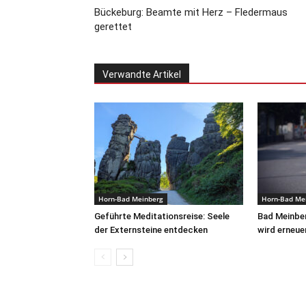
Bückeburg: Beamte mit Herz – Fledermaus
gerettet
Verwandte Artikel
Horn-Bad Meinberg
Horn-Bad Me
Geführte Meditationsreise: Seele
Bad Meinbe
der Externsteine entdecken
wird erneue