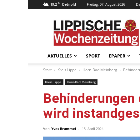
C
19.2
Freitag, 07. August 2026
Da
Detmold
Lippische
Wochenzeitung
–
LWZ24.de
AKTUELLES
SPORT
EPAPER
Start
Kreis Lippe
Horn-Bad Meinberg
Behinder
Kreis Lippe
Horn-Bad Meinberg
Behinderungen 
wird instandges
Von
Yves Brummel
-
15. April 2024