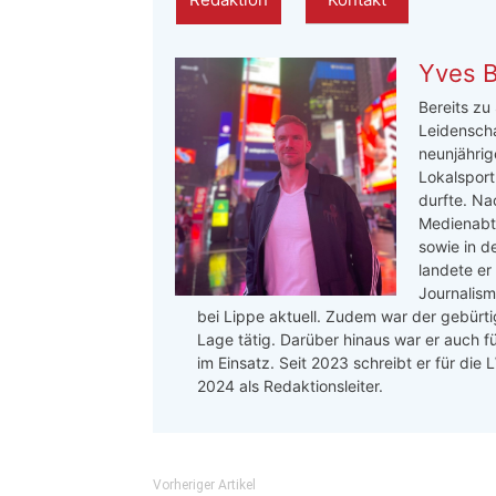
Yves 
Bereits zu
Leidenscha
neunjährige
Lokalsport
durfte. Na
Medienabte
sowie in d
landete er
Journalis
bei Lippe aktuell. Zudem war der gebürtig
Lage tätig. Darüber hinaus war er auch f
im Einsatz. Seit 2023 schreibt er für die
2024 als Redaktionsleiter.
Vorheriger Artikel