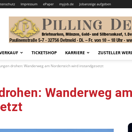
tenschutz
Impressum
ePaper
myjob.de
Jobanzeige aufgeben
VERKAUF
TICKETSHOP
KARRIERE
ZUSTELLER WER
ungen drohen: Wanderweg am Norderteich wird instandgesetzt
drohen: Wanderweg am
etzt