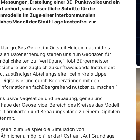
 Messungen, Erstellung einer 3D-Punktwolke und ein
 anhört, sind wesentliche Schritte für die
henmodells. Im Zuge einer interkommunalen
lches Modell der Stadt Lage kostenfrei zur
ktar großes Gebiet im Ortsteil Heiden, das mittels
italen Datenerhebung stehen uns nun Geodaten für
möglichkeiten zur Verfügung“, lobt Bürgermeister
tssichere und zugleich zukunftsweisende Instrument
au, zuständiger Abteilungsleiter beim Kreis Lippe,
ie Digitalisierung durch Kooperationen mit den
nformationen fachübergreifend nutzbar zu machen.“
inklusive Vegetation und Bebauung, genau und
tt habe der Geoservice-Bereich des Kreises das Modell
n, Lärmkarten und Bebauungspläne zu einem Digitalen
ter mit.
ysen, zum Beispiel die Simulation von
hnlichem, möglich“, erklärt Ostrau. „Auf Grundlage