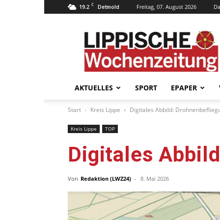
C
19.2
Freitag, 07. August 2026
Da
Detmold
Lippische
Wochenzeitung
–
LWZ24.de
AKTUELLES
SPORT
EPAPER
Start
Kreis Lippe
Digitales Abbild: Drohnenbeflieg
Kreis Lippe
TOP
Digitales Abbil
Von
Redaktion (LWZ24)
-
8. Mai 2026