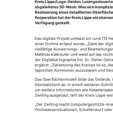
Kreis Lippe/Lage-Heiden. Lasergesteuerte
abgeleitetes 3D-Mesh: Was sich kompliziert
Realisierung eines detaillierten Oberfläc
Kooperation hat der Kreis Lippe ein ebenso
Verfügung gestellt.
Das digitale Projekt umfasst ein rund 115 He
einer Drohne erfasst wurde. „Dank der dig
vielfältige Auswertungs- und Bearbeitungs
Matthias Kalkreuter und weist auf das rech
der Digitalkartographie hin. Dr. Stefan Ostr
ergänzt: „Zielsetzung des Kreises ist es, d
lippischen Kommunen auszubauen und Geoi
Das Oberflächenmodell bilde das Gelände, 
fotorealistisch ab. In einem weiteren Schri
um weitere Informationen wie Katasterdate
Zwilling ausgebaut, teilt der Kreis Lippe wei
„Der Zwilling macht computergestützte Anal
Hochwassersituationen, Schattenwurf oder Ä