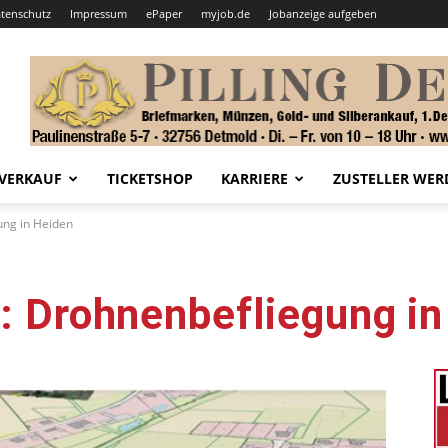
tenschutz
Impressum
ePaper
myjob.de
Jobanzeige aufgeben
VERKAUF
TICKETSHOP
KARRIERE
ZUSTELLER WER
ung in Heiden
d: Drohnenbefliegung i