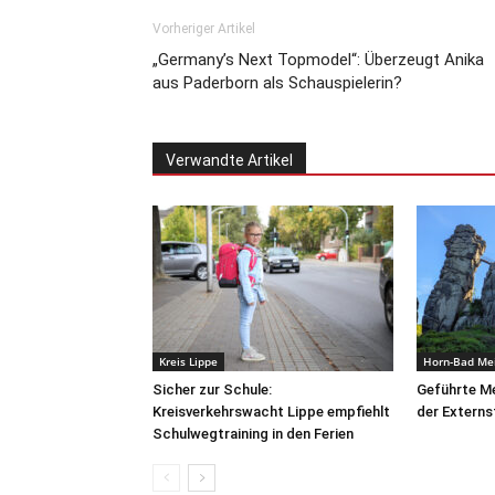
Vorheriger Artikel
„Germany’s Next Topmodel“: Überzeugt Anika
aus Paderborn als Schauspielerin?
Verwandte Artikel
Kreis Lippe
Horn-Bad Me
Sicher zur Schule:
Geführte Me
Kreisverkehrswacht Lippe empfiehlt
der Externs
Schulwegtraining in den Ferien