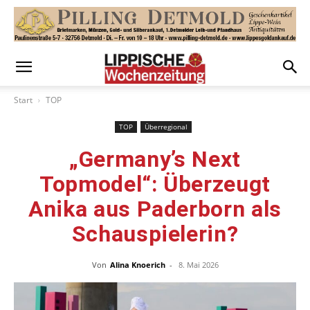
Start
TOP
TOP
Überregional
„Germany’s Next
Topmodel“: Überzeugt
Anika aus Paderborn als
Schauspielerin?
Von
Alina Knoerich
-
8. Mai 2026