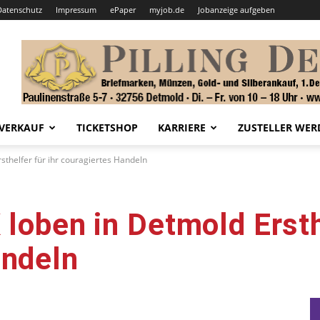
Datenschutz
Impressum
ePaper
myjob.de
Jobanzeige aufgeben
VERKAUF
TICKETSHOP
KARRIERE
ZUSTELLER WER
sthelfer für ihr couragiertes Handeln
 loben in Detmold Ersthe
andeln