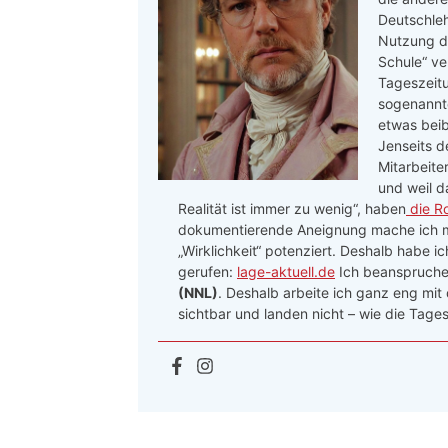
Deutschleh
Nutzung de
Schule“ ve
Tageszeitu
sogenannte
etwas beib
Jenseits d
Mitarbeite
und weil d
Realität ist immer zu wenig“, haben
die R
dokumentierende Aneignung mache ich me
„Wirklichkeit“ potenziert. Deshalb habe i
gerufen:
lage-aktuell.de
Ich beanspruche 
(NNL)
. Deshalb arbeite ich ganz eng mit
sichtbar und landen nicht – wie die Tages