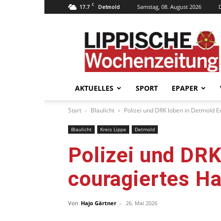
C
17.7
Samstag, 08. August 2026
Detmold
Lippische
Wochenzeitung
–
LWZ24.de
AKTUELLES
SPORT
EPAPER
Start
Blaulicht
Polizei und DRK loben in Detmold Er
Blaulicht
Kreis Lippe
Detmold
Polizei und DRK
couragiertes H
Von
Hajo Gärtner
-
26. Mai 2026