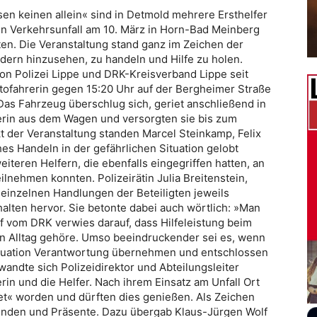
en keinen allein« sind in Detmold mehrere Ersthelfer
n Verkehrsunfall am 10. März in Horn-Bad Meinberg
en. Die Veranstaltung stand ganz im Zeichen der
ndern hinzusehen, zu handeln und Hilfe zu holen.
on Polizei Lippe und DRK-Kreisverband Lippe seit
tofahrerin gegen 15:20 Uhr auf der Bergheimer Straße
Das Fahrzeug überschlug sich, geriet anschließend in
hrerin aus dem Wagen und versorgten sie bis zum
kt der Veranstaltung standen Marcel Steinkamp, Felix
es Handeln in der gefährlichen Situation gelobt
iteren Helfern, die ebenfalls eingegriffen hatten, an
ilnehmen konnten. Polizeirätin Julia Breitenstein,
e einzelnen Handlungen der Beteiligten jeweils
lten hervor. Sie betonte dabei auch wörtlich: »Man
lf vom DRK verwies darauf, dass Hilfeleistung beim
n Alltag gehöre. Umso beeindruckender sei es, wenn
tuation Verantwortung übernehmen und entschlossen
andte sich Polizeidirektor und Abteilungsleiter
erin und die Helfer. Nach ihrem Einsatz am Unfall Ort
et« worden und dürften dies genießen. Als Zeichen
unden und Präsente. Dazu übergab Klaus-Jürgen Wolf