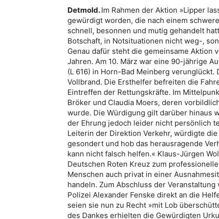
Detmold.
Im Rahmen der Aktion »Lipper lass
gewürdigt worden, die nach einem schwere
schnell, besonnen und mutig gehandelt hatt
Botschaft, in Notsituationen nicht weg-, so
Genau dafür steht die gemeinsame Aktion v
Jahren. Am 10. März war eine 90-jährige Au
(L 616) in Horn-Bad Meinberg verunglückt. 
Vollbrand. Die Ersthelfer befreiten die Fa
Eintreffen der Rettungskräfte. Im Mittelpun
Bröker und Claudia Moers, deren vorbildlich
wurde. Die Würdigung gilt darüber hinaus we
der Ehrung jedoch leider nicht persönlich te
Leiterin der Direktion Verkehr, würdigte di
gesondert und hob das herausragende Verha
kann nicht falsch helfen.« Klaus-Jürgen Wo
Deutschen Roten Kreuz zum professionelle
Menschen auch privat in einer Ausnahmesi
handeln. Zum Abschluss der Veranstaltung w
Polizei Alexander Fenske direkt an die Helf
seien sie nun zu Recht »mit Lob überschütt
des Dankes erhielten die Gewürdigten Urk