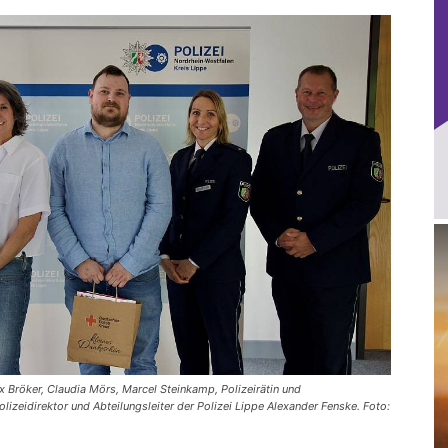
ix Bröker, Claudia Mörs, Marcel Steinkamp, Polizeirätin und
Polizeidirektor und Abteilungsleiter der Polizei Lippe Alexander Fenske. Foto: