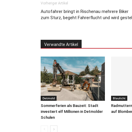
Vorheriger Artikel
Autofahrer bringt in Rischenau mehrere Biker
zum Sturz, begeht Fahrerflucht und wird gestel
Verwandte Artikel
Detmold
Blaulicht
Sommerferien als Bauzeit: Stadt
Radmuttern
investiert elf Millionen in Detmolder
auf Blomber
Schulen