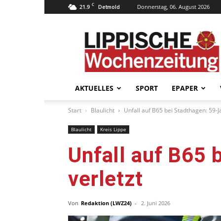
C
21.9
Donnerstag, 06. August 2026
Detmold
Lippische
Wochenzeitung
–
LWZ24.de
AKTUELLES
SPORT
EPAPER
Start
Blaulicht
Unfall auf B65 bei Stadthagen: 59-J
Blaulicht
Kreis Lippe
Unfall auf B65 
verletzt
Von
Redaktion (LWZ24)
-
2. Juni 2026