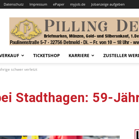
Datenschutz
Impressum
ePaper
myjob.de
Jobanzeige aufgeben
VERKAUF
TICKETSHOP
KARRIERE
ZUSTELLER WER
ährige schwer verletzt
bei Stadthagen: 59-Jäh