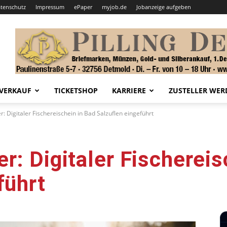
tenschutz
Impressum
ePaper
myjob.de
Jobanzeige aufgeben
VERKAUF
TICKETSHOP
KARRIERE
ZUSTELLER WER
: Digitaler Fischereischein in Bad Salzuflen eingeführt
r: Digitaler Fischereis
führt