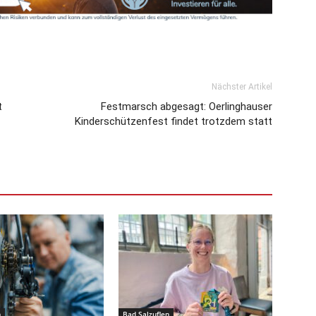
Nächster Artikel
t
Festmarsch abgesagt: Oerlinghauser
Kinderschützenfest findet trotzdem statt
n
Bad Salzuflen