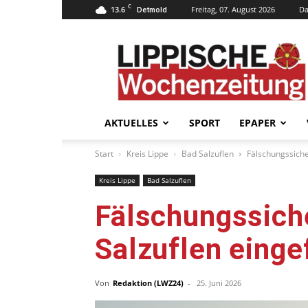
C
13.6
Freitag, 07. August 2026
Da
Detmold
Lippische
Wochenzeitung
–
LWZ24.de
AKTUELLES
SPORT
EPAPER
Start
Kreis Lippe
Bad Salzuflen
Fälschungssicher
Kreis Lippe
Bad Salzuflen
Fälschungssiche
Salzuflen einge
Von
Redaktion (LWZ24)
-
25. Juni 2026