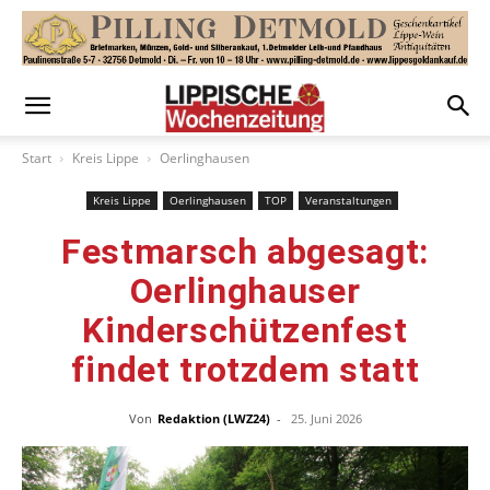
Start
Kreis Lippe
Oerlinghausen
Kreis Lippe
Oerlinghausen
TOP
Veranstaltungen
Festmarsch abgesagt:
Oerlinghauser
Kinderschützenfest
findet trotzdem statt
Von
Redaktion (LWZ24)
-
25. Juni 2026