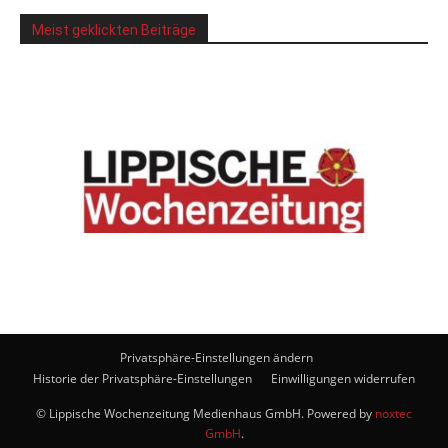
Meist geklickten Beiträge
Privatsphäre-Einstellungen ändern
Historie der Privatsphäre-Einstellungen
Einwilligungen widerrufen
© Lippische Wochenzeitung Medienhaus GmbH. Powered by
noxtec
GmbH
.