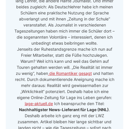
lang Lehrer, die andere Hälfte Journalist. Und immer
beides zugleich: Als Deutschlehrer habe ich meinen
Schülern eine praktische Nutzung der Sprache
abverlangt und mit ihnen „Zeitung in der Schule“
veranstaltet. Als Journalist in verschiedenen
Tageszeitungen haben mich immer die Schüler dort –
die sogenannten Volontäre – interessiert, denen ich
unbedingt etwas beibringen wollte.
Jenseits der Ruhestandsgrenze mache ich nun auf
Freier Mitarbeiter, statt die Füße hochzulegen.
Warum? Weil ich’s kann und weil das Gehirn auf
Touren gehalten werden will. „Die Realität ist immer
zu wenig“, haben
die Romantiker gesagt
und hatten
recht. Durch dokumentierende Aneignung mache ich
mehr daraus: Realität wird gewissermaßen zur
„Wirklichkeit“ potenziert. Deshalb habe ich eine
eigene Online-Zeitung für Lage ins Leben gerufen:
lage-aktuell.de
Ich beanspruche den Titel:
Nachhaltigster News-Lieferant für Lage (NNL)
.
Deshalb arbeite ich ganz eng mit der LWZ
zusammen. Artikel bleiben hier lange sichtbar und
landen nicht – wie die Tageszeitung – sofort nach