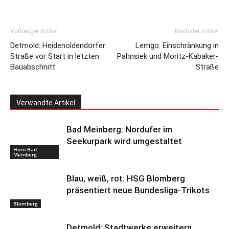
Vorheriger Artikel
Nächster Artikel
Detmold: Heidenoldendorfer
Lemgo: Einschränkung in
Straße vor Start in letzten
Pahnsiek und Moritz-Kabaker-
Bauabschnitt
Straße
Verwandte Artikel
Bad Meinberg: Nordufer im
Seekurpark wird umgestaltet
Horn-Bad
Meinberg
Blau, weiß, rot: HSG Blomberg
präsentiert neue Bundesliga-Trikots
Blomberg
Detmold: Stadtwerke erweitern