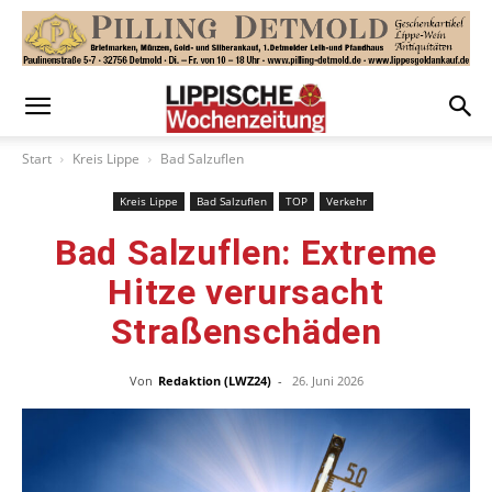
Start
Kreis Lippe
Bad Salzuflen
Kreis Lippe
Bad Salzuflen
TOP
Verkehr
Bad Salzuflen: Extreme
Hitze verursacht
Straßenschäden
Von
Redaktion (LWZ24)
-
26. Juni 2026