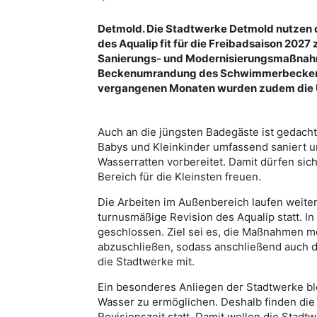
Detmold. Die Stadtwerke Detmold nutzen 
des Aqualip fit für die Freibadsaison 202
Sanierungs- und Modernisierungsmaßnahme
Beckenumrandung des Schwimmerbeckens ei
vergangenen Monaten wurden zudem die Um
Auch an die jüngsten Badegäste ist gedacht
Babys und Kleinkinder umfassend saniert 
Wasserratten vorbereitet. Damit dürfen sic
Bereich für die Kleinsten freuen.
Die Arbeiten im Außenbereich laufen weiter. 
turnusmäßige Revision des Aqualip statt. I
geschlossen. Ziel sei es, die Maßnahmen mö
abzuschließen, sodass anschließend auch d
die Stadtwerke mit.
Ein besonderes Anliegen der Stadtwerke ble
Wasser zu ermöglichen. Deshalb finden d
Revisionszeit statt. Damit wollen die Stadt