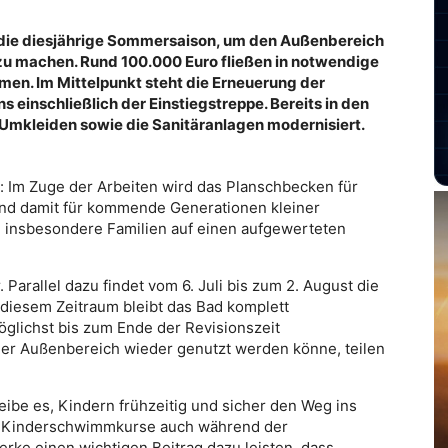
die diesjährige Sommersaison, um den Außenbereich
7 zu machen. Rund 100.000 Euro fließen in notwendige
n. Im Mittelpunkt steht die Erneuerung der
nschließlich der Einstiegstreppe. Bereits in den
kleiden sowie die Sanitäranlagen modernisiert.
: Im Zuge der Arbeiten wird das Planschbecken für
und damit für kommende Generationen kleiner
h insbesondere Familien auf einen aufgewerteten
Parallel dazu findet vom 6. Juli bis zum 2. August die
n diesem Zeitraum bleibt das Bad komplett
glichst bis zum Ende der Revisionszeit
er Außenbereich wieder genutzt werden könne, teilen
ibe es, Kindern frühzeitig und sicher den Weg ins
ie Kinderschwimmkurse auch während der
werke einen wichtigen Beitrag dazu leisten, dass