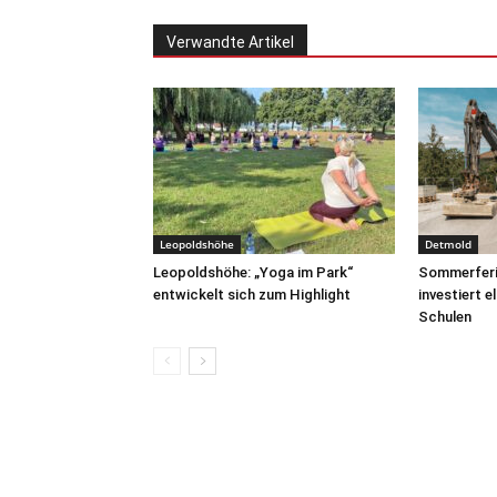
Verwandte Artikel
Leopoldshöhe
Detmold
Leopoldshöhe: „Yoga im Park“
Sommerferie
entwickelt sich zum Highlight
investiert e
Schulen