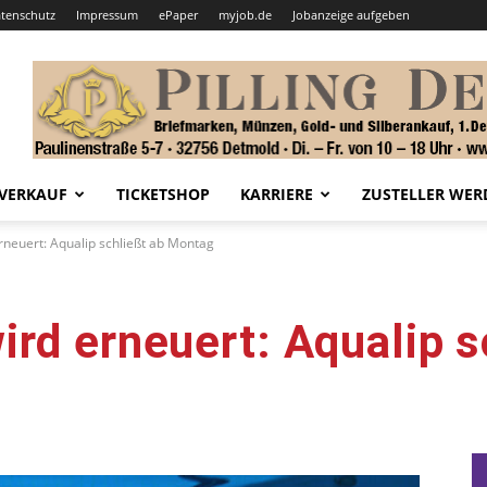
tenschutz
Impressum
ePaper
myjob.de
Jobanzeige aufgeben
VERKAUF
TICKETSHOP
KARRIERE
ZUSTELLER WER
neuert: Aqualip schließt ab Montag
rd erneuert: Aqualip s