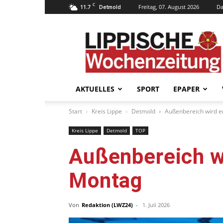
C
11.7
Freitag, 07. August 2026
Da
Detmold
Lippische
Wochenzeitung
–
LWZ24.de
AKTUELLES
SPORT
EPAPER
Start
Kreis Lippe
Detmold
Außenbereich wird er
Kreis Lippe
Detmold
TOP
Außenbereich wi
Montag
Von
Redaktion (LWZ24)
-
1. Juli 2026