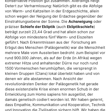
konservative Position gut zusammen. Allerdings neigt
Detert zur Verharmlosung: Natürlich gibt es die Abfolge
von Warm- und Kaltzeiten in der Erdgeschichte, allein
schon wegen der Neigung der Erdachse gegenüber der
Einstrahlungsebene der Sonne. Die
Achsneigung
oder
präziser
Schiefe der Ekliptik
(auch
Ekliptikschiefe
)
beträgt zurzeit 23,44 Grad und hat allein schon zur
Abfolge von mindestens fünf Warm- und Eiszeiten
geführt. Nach Erkenntnissen aus der Forschung am
Erbgut des Menschen (Paläogenetik) war die Menschheit
mehrere Male vom Aussterben bedroht: zum Beispiel vor
rund 900.000 Jahren, als auf der Erde (in Afrika) wegen
extremer Hitze und anhaltender Dürre nur noch rund
1500 Vormenschen herumhüpften, die versprengt in
kleinen Gruppen (Clans) lokal überlebt haben und von
denen wir alle abstammen. Nach Ansicht der
revolutionärsten Denker der Paläogenetik hat gerade
diese existenzielle Krise einen enormen Schub in der
Entwicklung zum Homo sapiens hin ausgelöst, der
damals genetisch codiert worden ist. Wir haben gelernt,
dass Empathie, Kommunikation und Kooperation, Technik
und Innovation die Zivilisation sichern hilft. Wir haben die