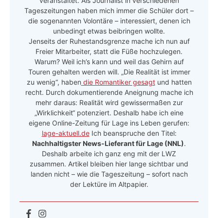
veranstaltet. Als Journalist in verschiedenen
Tageszeitungen haben mich immer die Schüler dort –
die sogenannten Volontäre – interessiert, denen ich
unbedingt etwas beibringen wollte.
Jenseits der Ruhestandsgrenze mache ich nun auf
Freier Mitarbeiter, statt die Füße hochzulegen.
Warum? Weil ich’s kann und weil das Gehirn auf
Touren gehalten werden will. „Die Realität ist immer
zu wenig“, haben
die Romantiker gesagt
und hatten
recht. Durch dokumentierende Aneignung mache ich
mehr daraus: Realität wird gewissermaßen zur
„Wirklichkeit“ potenziert. Deshalb habe ich eine
eigene Online-Zeitung für Lage ins Leben gerufen:
lage-aktuell.de
Ich beanspruche den Titel:
Nachhaltigster News-Lieferant für Lage (NNL)
.
Deshalb arbeite ich ganz eng mit der LWZ
zusammen. Artikel bleiben hier lange sichtbar und
landen nicht – wie die Tageszeitung – sofort nach
der Lektüre im Altpapier.