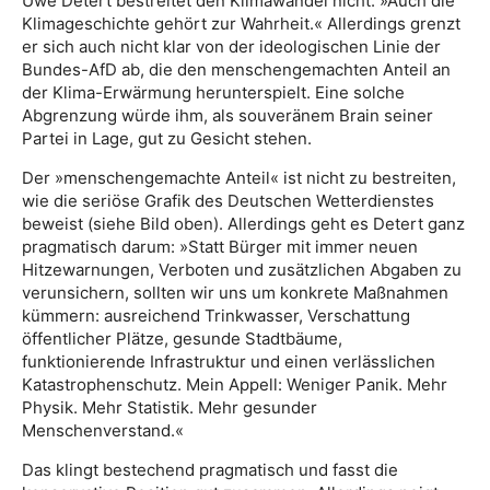
Uwe Detert bestreitet den Klimawandel nicht: »Auch die
Klima­geschichte gehört zur Wahrheit.« Allerdings grenzt
er sich auch nicht klar von der ideologischen Linie der
Bundes-AfD ab, die den menschengemachten Anteil an
der Klima-Erwärmung herunter­spielt. Eine solche
Abgrenzung würde ihm, als souveränem Brain seiner
Partei in Lage, gut zu Gesicht stehen.
Der »menschengemachte Anteil« ist nicht zu bestreiten,
wie die seriöse Grafik des Deutschen Wetterdienstes
beweist (siehe Bild oben). Allerdings geht es Detert ganz
pragmatisch darum: »Statt Bürger mit immer neuen
Hitzewarnungen, Verboten und zusätzlichen Abgaben zu
verunsichern, sollten wir uns um konkrete Maßnahmen
kümmern: ausreichend Trinkwasser, Verschattung
öffentlicher Plätze, gesunde Stadtbäume,
funktionierende Infrastruktur und einen verlässlichen
Katastrophenschutz. Mein Appell: Weniger Panik. Mehr
Physik. Mehr Statistik. Mehr gesunder
Menschenverstand.«
Das klingt bestechend pragmatisch und fasst die