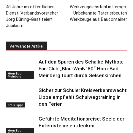
40 Jahre im öffentlichen
Werkzeugdiebstahl in Lemgo:
Dienst: Verbandsvorsteher
Unbekannte Täter erbeuten
Jörg Düning-Gast feiert
Werkzeuge aus Baucontainer
Jubiläum
Verwandte Artikel
Auf den Spuren des Schalke-Mythos:
Fan-Club „Blau-Weiß ’80“ Horn-Bad
Horn-Bad
Meinberg tourt durch Gelsenkirchen
Meinberg
Sicher zur Schule: Kreisverkehrswacht
Lippe empfiehlt Schulwegtraining in
den Ferien
Kreis Lippe
Geführte Meditationsreise: Seele der
Externsteine entdecken
Horn-Bad