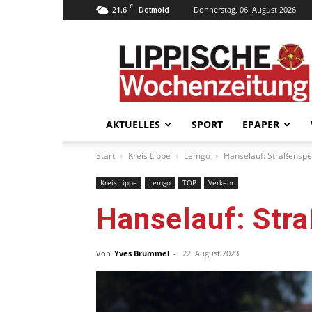
C
21.6
Donnerstag, 06. August 2026
Detmold
Lippische
Wochenzeitung
–
LWZ24.de
AKTUELLES
SPORT
EPAPER
Start
Kreis Lippe
Lemgo
Hanselauf: Straßenspe
Kreis Lippe
Lemgo
TOP
Verkehr
Hanselauf: Str
Von
Yves Brummel
-
22. August 2023