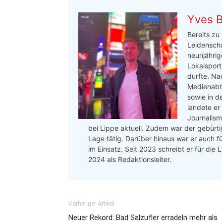
Yves 
Bereits zu
Leidenscha
neunjährige
Lokalsport
durfte. Na
Medienabte
sowie in d
landete er
Journalis
bei Lippe aktuell. Zudem war der gebürtig
Lage tätig. Darüber hinaus war er auch f
im Einsatz. Seit 2023 schreibt er für die
2024 als Redaktionsleiter.
Vorheriger Artikel
Neuer Rekord: Bad Salzufler erradeln mehr als