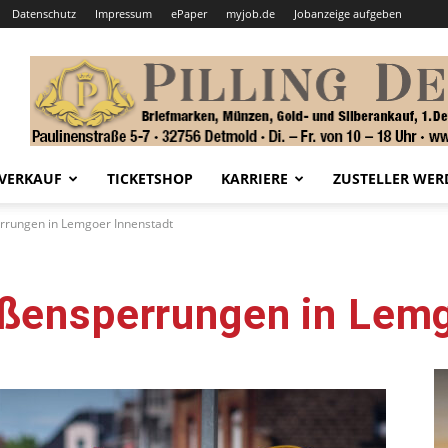
Datenschutz
Impressum
ePaper
myjob.de
Jobanzeige aufgeben
VERKAUF
TICKETSHOP
KARRIERE
ZUSTELLER WER
rrungen in Lemgoer Innenstadt
aßensperrungen in Lemg