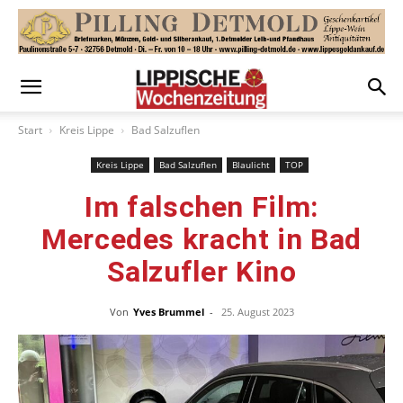
Start
Kreis Lippe
Bad Salzuflen
Kreis Lippe
Bad Salzuflen
Blaulicht
TOP
Im falschen Film:
Mercedes kracht in Bad
Salzufler Kino
Von
Yves Brummel
-
25. August 2023