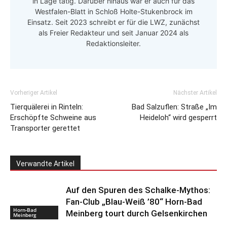
in Lage tätig. Darüber hinaus war er auch für das
Westfalen-Blatt in Schloß Holte-Stukenbrock im
Einsatz. Seit 2023 schreibt er für die LWZ, zunächst
als Freier Redakteur und seit Januar 2024 als
Redaktionsleiter.
Vorheriger Artikel
Nächster Artikel
Tierquälerei in Rinteln:
Bad Salzuflen: Straße „Im
Erschöpfte Schweine aus
Heideloh“ wird gesperrt
Transporter gerettet
Verwandte Artikel
Auf den Spuren des Schalke-Mythos:
Fan-Club „Blau-Weiß ’80“ Horn-Bad
Horn-Bad
Meinberg tourt durch Gelsenkirchen
Meinberg