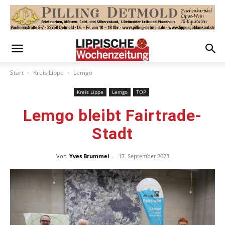
Start
Kreis Lippe
Lemgo
Kreis Lippe
Lemgo
TOP
Lemgo bleibt Fairtrade-
Stadt
Von
Yves Brummel
-
17. September 2023