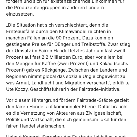
fördern und sich für existenzsichernde Einkommen für
die Produzentengruppen in anderen Ländern
einzusetzen.
„Die Situation hat sich verschlechtert, denn die
Ernteausfälle durch den Klimawandel reichten in
manchen Fällen an die 90 Prozent. Dazu kommen
gestiegene Preise für Dünger und Treibstoffe. Zwar stieg
der Umsatz im Fairen Handel letztes Jahr um fast zwölf
Prozent auf fast 2,2 Milliarden Euro, aber vor allem bei
den Mengen für Kaffee (zwei Prozent) und Kakao (sechs
Prozent) gab es Rückgänge. Zwischen den Ländern und
Regionen nimmt global das soziale Ungleichgewicht zu,
was Armut, Landflucht und Migration verschärft“, erklärte
Ute Koczy, Geschäftsführerin der Fairtrade-Initiative.
Vor diesem Hintergrund fördern Fairtrade-Städte gezielt
den fairen Handel auf kommunaler Ebene. Dafür braucht
es die Vernetzung von Akteuren aus Zivilgesellschaft,
Politik und Wirtschaft, die sich gemeinsam lokal für den
fairen Handel starkmachen.
Helmut Kohorst, Sprecher der Fairtrade-Initiative, sieht