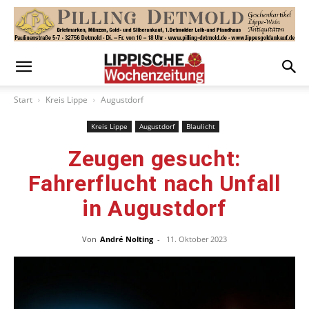
Start
Kreis Lippe
Augustdorf
Kreis Lippe
Augustdorf
Blaulicht
Zeugen gesucht:
Fahrerflucht nach Unfall
in Augustdorf
Von
André Nolting
-
11. Oktober 2023