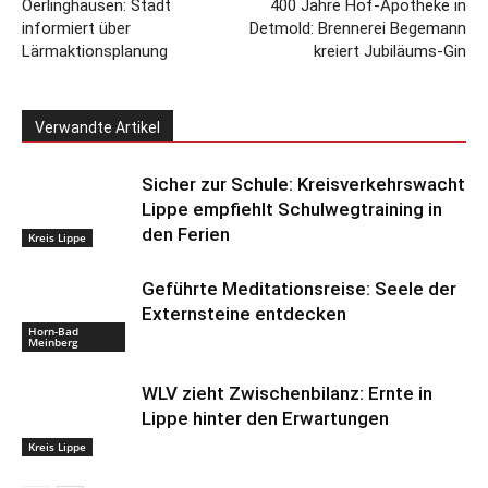
Oerlinghausen: Stadt
400 Jahre Hof-Apotheke in
informiert über
Detmold: Brennerei Begemann
Lärmaktionsplanung
kreiert Jubiläums-Gin
Verwandte Artikel
Sicher zur Schule: Kreisverkehrswacht
Lippe empfiehlt Schulwegtraining in
den Ferien
Kreis Lippe
Geführte Meditationsreise: Seele der
Externsteine entdecken
Horn-Bad
Meinberg
WLV zieht Zwischenbilanz: Ernte in
Lippe hinter den Erwartungen
Kreis Lippe