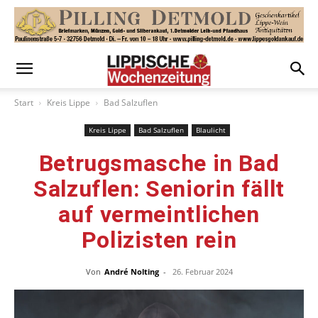
Start
Kreis Lippe
Bad Salzuflen
Kreis Lippe
Bad Salzuflen
Blaulicht
Betrugsmasche in Bad
Salzuflen: Seniorin fällt
auf vermeintlichen
Polizisten rein
Von
André Nolting
-
26. Februar 2024