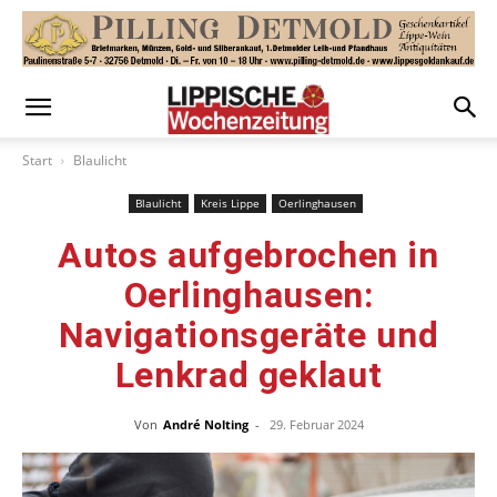
Start
Blaulicht
Blaulicht
Kreis Lippe
Oerlinghausen
Autos aufgebrochen in
Oerlinghausen:
Navigationsgeräte und
Lenkrad geklaut
Von
André Nolting
-
29. Februar 2024