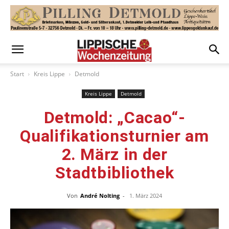
Start
Kreis Lippe
Detmold
Kreis Lippe
Detmold
Detmold: „Cacao“-
Qualifikationsturnier am
2. März in der
Stadtbibliothek
Von
André Nolting
-
1. März 2024